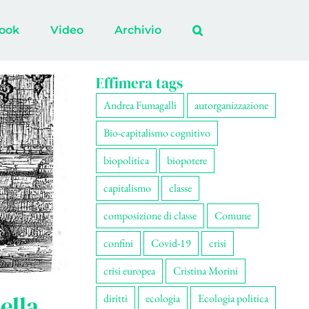
ook
Video
Archivio
Effimera tags
Andrea Fumagalli
autorganizzazione
Bio-capitalismo cognitivo
biopolitica
biopotere
capitalismo
classe
composizione di classe
Comune
confini
Covid-19
crisi
crisi europea
Cristina Morini
ella
diritti
ecologia
Ecologia politica