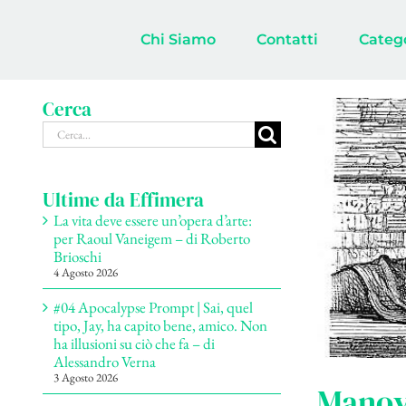
Salta
al
Chi Siamo
Contatti
Categ
contenuto
Cerca
Cerca
per:
Ultime da Effimera
La vita deve essere un’opera d’arte:
per Raoul Vaneigem – di Roberto
Brioschi
4 Agosto 2026
#04 Apocalypse Prompt | Sai, quel
tipo, Jay, ha capito bene, amico. Non
ha illusioni su ciò che fa – di
Alessandro Verna
3 Agosto 2026
Manovr