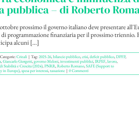
a pubblica – di Roberto Rom
ottobre prossimo il governo italiano deve presentare all'E
i programmazione finanziaria per il prossimo triennio.
ipa alcuni [...]
Categorie:
Crinali
|
Tag:
2025-26
,
bilancio pubblico
,
crisi
,
deficit pubblico
,
DPFP
,
a
,
Giancarlo Giorgetti
,
governo Meloni
,
investimenti pubblici
,
IRPEF
,
lavoro
,
di Stabilità e Crescita (2024)
,
PNRR
,
Roberto Romano
,
SAFE (Support to
y in Europe)
,
spesa per interessi
,
tassazione
|
0 Commenti