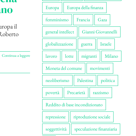
ano
Europa
Europa della finanza
femminismo
Francia
Gaza
uropa il
general intellect
Gianni Giovannelli
 Roberto
globalizzazione
guerra
Israele
Continua a leggere
lavoro
lotte
migranti
Milano
Moneta del comune
movimenti
neoliberismo
Palestina
politica
povertà
Precarietà
razzismo
Reddito di base incondizionato
repressione
riproduzione sociale
soggettività
speculazione finanziaria