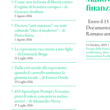
Ceuta: una richiesta di libertà contro
finanz
il regime di frontiera europeo – di
Gennaro Avallone
2 Agosto 2026
Entro il 15 
Decreto “anti-maranza”: un testo
Documento d
culturale “oltre il moderno” – di
Romano antic
Pietro Saitta
1 Agosto 2026
11 Ottobre, 2025
|
La repressione raccontata a mio figlio
Europa della finanz
neoliberismo
,
Patto 
– di Emanuele Braga
Ammunition Facilit
31 Luglio 2026
Dalla crisi sociale alla repressione:
quando il controllo sostituisce la
giustizia sociale – di Franco Oriolo
29 Luglio 2026
#03 Apocalypse Prompt | Eravamo
pieni di token, cosa poteva andare
storto? – di Alessandro Verna
27 Luglio 2026