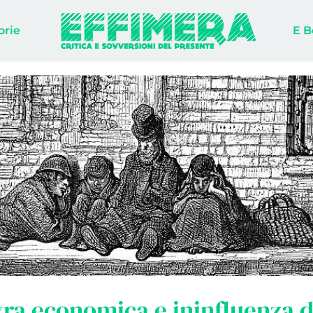
orie
E B
a economica e ininfluenza d