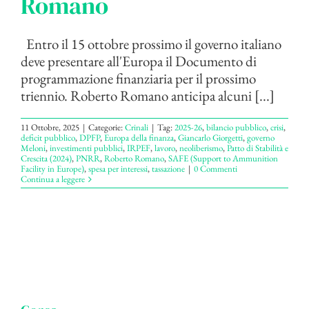
Romano
Entro il 15 ottobre prossimo il governo italiano
deve presentare all'Europa il Documento di
programmazione finanziaria per il prossimo
triennio. Roberto Romano anticipa alcuni [...]
11 Ottobre, 2025
|
Categorie:
Crinali
|
Tag:
2025-26
,
bilancio pubblico
,
crisi
,
deficit pubblico
,
DPFP
,
Europa della finanza
,
Giancarlo Giorgetti
,
governo
Meloni
,
investimenti pubblici
,
IRPEF
,
lavoro
,
neoliberismo
,
Patto di Stabilità e
Crescita (2024)
,
PNRR
,
Roberto Romano
,
SAFE (Support to Ammunition
Facility in Europe)
,
spesa per interessi
,
tassazione
|
0 Commenti
Continua a leggere