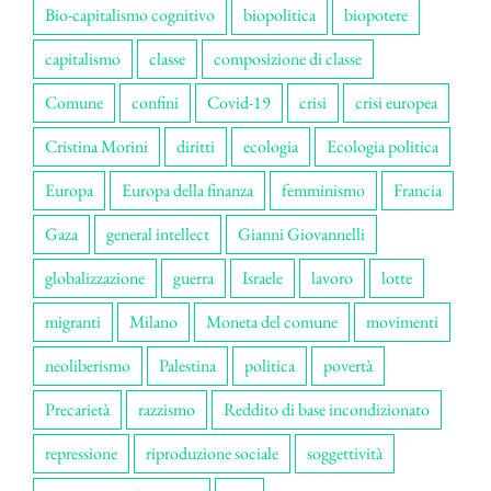
Bio-capitalismo cognitivo
biopolitica
biopotere
capitalismo
classe
composizione di classe
Comune
confini
Covid-19
crisi
crisi europea
Cristina Morini
diritti
ecologia
Ecologia politica
Europa
Europa della finanza
femminismo
Francia
Gaza
general intellect
Gianni Giovannelli
globalizzazione
guerra
Israele
lavoro
lotte
migranti
Milano
Moneta del comune
movimenti
neoliberismo
Palestina
politica
povertà
Precarietà
razzismo
Reddito di base incondizionato
repressione
riproduzione sociale
soggettività