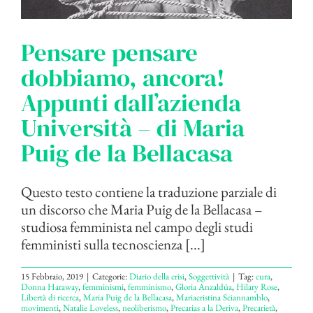
Pensare pensare
dobbiamo, ancora!
Appunti dall’azienda
Università – di Maria
Puig de la Bellacasa
Questo testo contiene la traduzione parziale di
un discorso che Maria Puig de la Bellacasa –
studiosa femminista nel campo degli studi
femministi sulla tecnoscienza [...]
15 Febbraio, 2019
|
Categorie:
Diario della crisi
,
Soggettività
|
Tag:
cura
,
Donna Haraway
,
femminismi
,
femminismo
,
Gloria Anzaldúa
,
Hilary Rose
,
Libertà di ricerca
,
Maria Puig de la Bellacasa
,
Mariacristina Sciannamblo
,
movimenti
,
Natalie Loveless
,
neoliberismo
,
Precarias a la Deriva
,
Precarietà
,