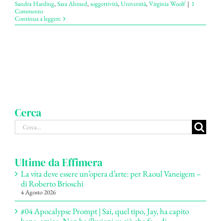
Sandra Harding
,
Sara Ahmed
,
soggettività
,
Università
,
Virginia Woolf
|
1
Commento
Continua a leggere
Cerca
Cerca
per:
Ultime da Effimera
La vita deve essere un’opera d’arte: per Raoul Vaneigem –
di Roberto Brioschi
4 Agosto 2026
#04 Apocalypse Prompt | Sai, quel tipo, Jay, ha capito
bene, amico. Non ha illusioni su ciò che fa – di