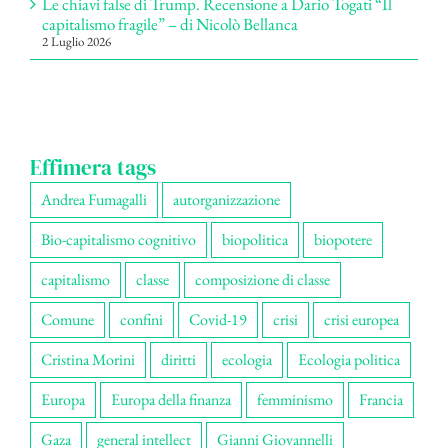
Le chiavi false di Trump. Recensione a Dario Togati “Il
capitalismo fragile” – di Nicolò Bellanca
2 Luglio 2026
Effimera tags
Andrea Fumagalli
autorganizzazione
Bio-capitalismo cognitivo
biopolitica
biopotere
capitalismo
classe
composizione di classe
Comune
confini
Covid-19
crisi
crisi europea
Cristina Morini
diritti
ecologia
Ecologia politica
Europa
Europa della finanza
femminismo
Francia
Gaza
general intellect
Gianni Giovannelli