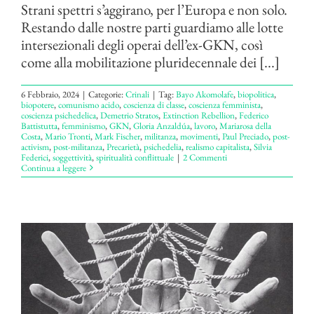
Strani spettri s’aggirano, per l’Europa e non solo.
Restando dalle nostre parti guardiamo alle lotte
intersezionali degli operai dell’ex-GKN, così
come alla mobilitazione pluridecennale dei [...]
6 Febbraio, 2024
|
Categorie:
Crinali
|
Tag:
Bayo Akomolafe
,
biopolitica
,
biopotere
,
comunismo acido
,
coscienza di classe
,
coscienza femminista
,
coscienza psichedelica
,
Demetrio Stratos
,
Extinction Rebellion
,
Federico
Battistutta
,
femminismo
,
GKN
,
Gloria Anzaldúa
,
lavoro
,
Mariarosa della
Costa
,
Mario Tronti
,
Mark Fischer
,
militanza
,
movimenti
,
Paul Preciado
,
post-
activism
,
post-militanza
,
Precarietà
,
psichedelia
,
realismo capitalista
,
Silvia
Federici
,
soggettività
,
spiritualità conflittuale
|
2 Commenti
Continua a leggere