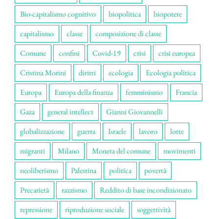
Bio-capitalismo cognitivo
biopolitica
biopotere
capitalismo
classe
composizione di classe
Comune
confini
Covid-19
crisi
crisi europea
Cristina Morini
diritti
ecologia
Ecologia politica
Europa
Europa della finanza
femminismo
Francia
Gaza
general intellect
Gianni Giovannelli
globalizzazione
guerra
Israele
lavoro
lotte
migranti
Milano
Moneta del comune
movimenti
neoliberismo
Palestina
politica
povertà
Precarietà
razzismo
Reddito di base incondizionato
repressione
riproduzione sociale
soggettività