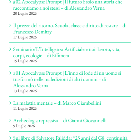
#02 Apocalypse Prompt | Il futuro è solo una storia che
raccontiamo a noi stessi – di Alessandro Verna
20 Luglio 2026
Il prezzo del ritorno. Scuola, classe e diritto di restare – di
Francesco Demitry
17 Luglio 2026
Seminario/L’Intelligenza Artificiale e noi: lavoro, vita,
corpi, ecologie – di Effimera
15 Luglio 2026
#01 Apocalypse Prompt | L’inno di lode di un uomo si
trasformò nelle maledizioni di altri uomini – di
Alessandro Verna
13 Luglio 2026
La malattia mentale – di Marco Ciambellini
11 Luglio 2026
Archeologia repressiva – di Gianni Giovannelli
9 Luglio 2026
Sul libro di Salvatore Palidda: “25 anni dal G8: continuità