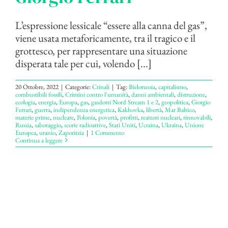
L’espressione lessicale “essere alla canna del gas”,
viene usata metaforicamente, tra il tragico e il
grottesco, per rappresentare una situazione
disperata tale per cui, volendo [...]
20 Ottobre, 2022
|
Categorie:
Crinali
|
Tag:
Bielorussia
,
capitalismo
,
combustibili fossili
,
Crimini contro l'umanità
,
danni ambientali
,
distruzione
,
ecologia
,
energia
,
Europa
,
gas
,
gasdotti Nord Stream 1 e 2
,
geopolitica
,
Giorgio
Ferrari
,
guerra
,
indipendenza energetica
,
Kakhovka
,
libertà
,
Mar Baltico
,
materie prime
,
nucleare
,
Polonia
,
povertà
,
profitti
,
reattori nucleari
,
rinnovabili
,
Russia
,
sabotaggio
,
scorie radioattive
,
Stati Uniti
,
Ucraina
,
Ukraina
,
Unione
Europea
,
uranio
,
Zaporitzia
|
1 Commento
Continua a leggere