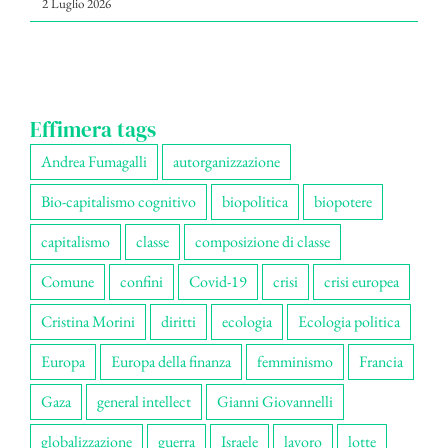
2 Luglio 2026
Effimera tags
Andrea Fumagalli
autorganizzazione
Bio-capitalismo cognitivo
biopolitica
biopotere
capitalismo
classe
composizione di classe
Comune
confini
Covid-19
crisi
crisi europea
Cristina Morini
diritti
ecologia
Ecologia politica
Europa
Europa della finanza
femminismo
Francia
Gaza
general intellect
Gianni Giovannelli
globalizzazione
guerra
Israele
lavoro
lotte