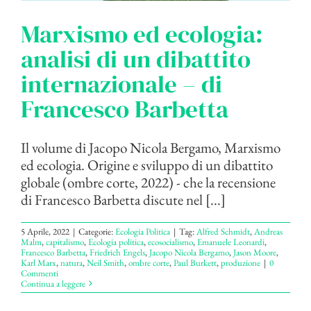
Marxismo ed ecologia:
analisi di un dibattito
internazionale – di
Francesco Barbetta
Il volume di Jacopo Nicola Bergamo, Marxismo
ed ecologia. Origine e sviluppo di un dibattito
globale (ombre corte, 2022) - che la recensione
di Francesco Barbetta discute nel [...]
5 Aprile, 2022
|
Categorie:
Ecologia Politica
|
Tag:
Alfred Schmidt
,
Andreas
Malm
,
capitalismo
,
Ecologia politica
,
ecosocialismo
,
Emanuele Leonardi
,
Francesco Barbetta
,
Friedrich Engels
,
Jacopo Nicola Bergamo
,
Jason Moore
,
Karl Marx
,
natura
,
Neil Smith
,
ombre corte
,
Paul Burkett
,
produzione
|
0
Commenti
Continua a leggere