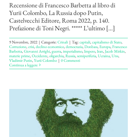
Recensione di Francesco Barbetta al libro di
Yurii Colombo, La Russia dopo Putin,
Castelvecchi Editore, Roma 2022, p. 140.
Prefazione di Toni Negri. ***** L’ultimo [...]
9 Novembre, 2022
|
Categorie:
Crinali
|
Tag:
capitali
,
capitalismo di Stato
,
Corruzione
,
crisi
,
declino economico
,
democrazia
,
Donbass
,
Europa
,
Francesco
Barbetta
,
Giovanni Arrighi
,
guerra
,
imperialismo
,
Impero
,
Iran
,
Jacob Mirkin
,
materie prime
,
Occidente
,
oligarchia
,
Russia
,
semiperiferia
,
Ucraina
,
Urss
,
Vladimir Putin
,
Yurii Colombo
|
0 Commenti
Continua a leggere