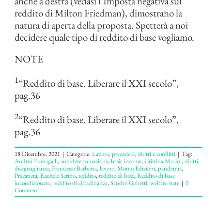
anche a destra (vedasi l’Imposta negativa sul
reddito di Milton Friedman), dimostrano la
natura di aperta della proposta. Spetterà a noi
decidere quale tipo di reddito di base vogliamo.
NOTE
1
“Reddito di base. Liberare il XXI secolo”,
pag.36
2
“Reddito di base. Liberare il XXI secolo”,
pag.36
18 Dicembre, 2021
|
Categorie:
Lavoro, precarietà, diritti e conflitti
|
Tag:
Andrea Fumagalli
,
autodeterminazione
,
basic income
,
Cristina Morini
,
diritti
,
diseguaglianze
,
Francesco Barbetta
,
lavoro
,
Momo Edizioni
,
pandemia
,
Precarietà
,
Rachele Serino
,
reddito
,
reddito di base
,
Reddito di base
incondizionato
,
reddito di cittadinanza
,
Sandro Gobetti
,
welfare state
|
0
Commenti