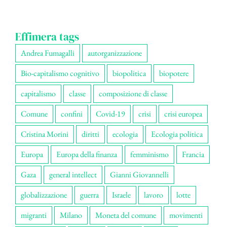
Effimera tags
Andrea Fumagalli
autorganizzazione
Bio-capitalismo cognitivo
biopolitica
biopotere
capitalismo
classe
composizione di classe
Comune
confini
Covid-19
crisi
crisi europea
Cristina Morini
diritti
ecologia
Ecologia politica
Europa
Europa della finanza
femminismo
Francia
Gaza
general intellect
Gianni Giovannelli
globalizzazione
guerra
Israele
lavoro
lotte
migranti
Milano
Moneta del comune
movimenti