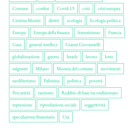
Comune
confini
Covid-19
crisi
crisi europea
Cristina Morini
diritti
ecologia
Ecologia politica
Europa
Europa della finanza
femminismo
Francia
Gaza
general intellect
Gianni Giovannelli
globalizzazione
guerra
Israele
lavoro
lotte
migranti
Milano
Moneta del comune
movimenti
neoliberismo
Palestina
politica
povertà
Precarietà
razzismo
Reddito di base incondizionato
repressione
riproduzione sociale
soggettività
speculazione finanziaria
Usa