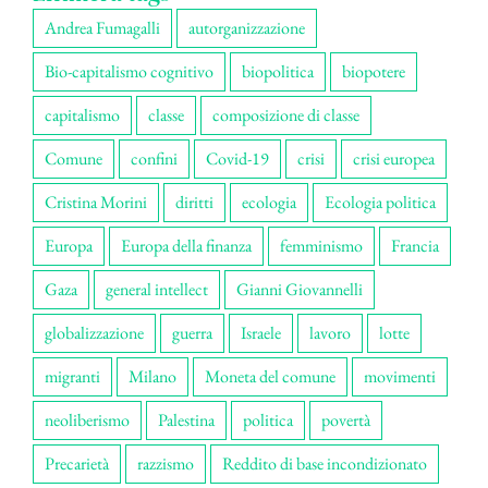
Andrea Fumagalli
autorganizzazione
Bio-capitalismo cognitivo
biopolitica
biopotere
capitalismo
classe
composizione di classe
Comune
confini
Covid-19
crisi
crisi europea
Cristina Morini
diritti
ecologia
Ecologia politica
Europa
Europa della finanza
femminismo
Francia
Gaza
general intellect
Gianni Giovannelli
globalizzazione
guerra
Israele
lavoro
lotte
migranti
Milano
Moneta del comune
movimenti
neoliberismo
Palestina
politica
povertà
Precarietà
razzismo
Reddito di base incondizionato