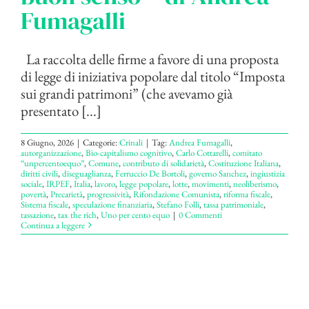
Fumagalli
La raccolta delle firme a favore di una proposta
di legge di iniziativa popolare dal titolo “Imposta
sui grandi patrimoni” (che avevamo già
presentato [...]
8 Giugno, 2026
|
Categorie:
Crinali
|
Tag:
Andrea Fumagalli
,
autorganizzazione
,
Bio-capitalismo cognitivo
,
Carlo Cottarelli
,
comitato
“unpercentoequo”
,
Comune
,
contributo di solidarietà
,
Costituzione Italiana
,
diritti civili
,
diseguaglianza
,
Ferruccio De Bortoli
,
governo Sanchez
,
ingiustizia
sociale
,
IRPEF
,
Italia
,
lavoro
,
legge popolare
,
lotte
,
movimenti
,
neoliberismo
,
povertà
,
Precarietà
,
progressività
,
Rifondazione Comunista
,
riforma fiscale
,
Sistema fiscale
,
speculazione finanziaria
,
Stefano Folli
,
tassa patrimoniale
,
tassazione
,
tax the rich
,
Uno per cento equo
|
0 Commenti
Continua a leggere