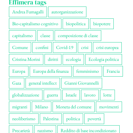
Effimera tags
Andrea Fumagalli
autorganizzazione
Bio-capitalismo cognitivo
biopolitica
biopotere
capitalismo
classe
composizione di classe
Comune
confini
Covid-19
crisi
crisi europea
Cristina Morini
diritti
ecologia
Ecologia politica
Europa
Europa della finanza
femminismo
Francia
Gaza
general intellect
Gianni Giovannelli
globalizzazione
guerra
Israele
lavoro
lotte
migranti
Milano
Moneta del comune
movimenti
neoliberismo
Palestina
politica
povertà
Precarietà
razzismo
Reddito di base incondizionato