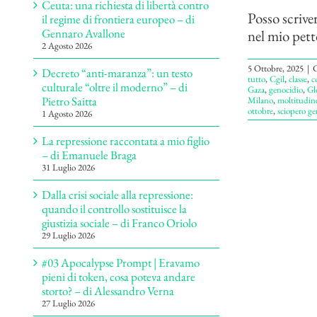
Ceuta: una richiesta di libertà contro
Posso scrive
il regime di frontiera europeo – di
Gennaro Avallone
nel mio petto
2 Agosto 2026
5 Ottobre, 2025
|
C
Decreto “anti-maranza”: un testo
tutto
,
Cgil
,
classe
,
c
culturale “oltre il moderno” – di
Gaza
,
genocidio
,
Gl
Pietro Saitta
Milano
,
moltitudin
ottobre
,
sciopero ge
1 Agosto 2026
La repressione raccontata a mio figlio
– di Emanuele Braga
31 Luglio 2026
Dalla crisi sociale alla repressione:
quando il controllo sostituisce la
giustizia sociale – di Franco Oriolo
29 Luglio 2026
#03 Apocalypse Prompt | Eravamo
pieni di token, cosa poteva andare
storto? – di Alessandro Verna
27 Luglio 2026