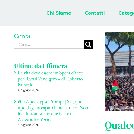
Salta
al
Chi Siamo
Contatti
Categ
contenuto
Cerca
Cerca
per:
Ultime da Effimera
La vita deve essere un’opera d’arte:
per Raoul Vaneigem – di Roberto
Brioschi
4 Agosto 2026
#04 Apocalypse Prompt | Sai, quel
tipo, Jay, ha capito bene, amico. Non
ha illusioni su ciò che fa – di
Alessandro Verna
Qualco
3 Agosto 2026