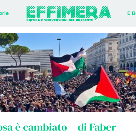
orie
E B
sa è cambiato – di Faber