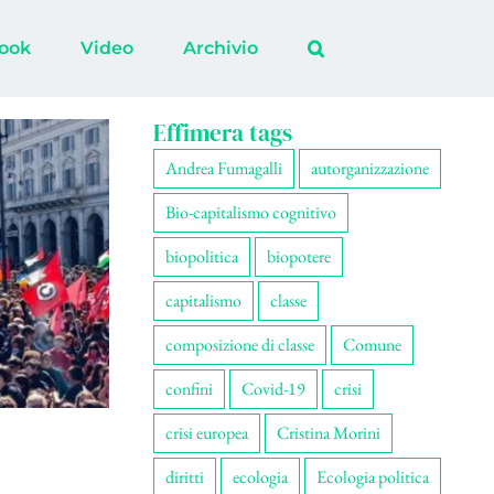
ook
Video
Archivio
Effimera tags
Andrea Fumagalli
autorganizzazione
Bio-capitalismo cognitivo
biopolitica
biopotere
capitalismo
classe
composizione di classe
Comune
confini
Covid-19
crisi
crisi europea
Cristina Morini
diritti
ecologia
Ecologia politica