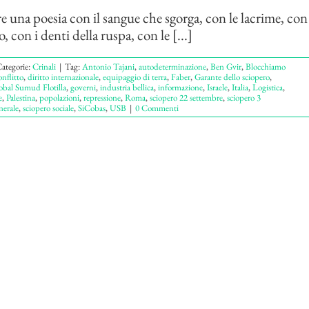
re una poesia con il sangue che sgorga, con le lacrime, con 
, con i denti della ruspa, con le [...]
ategorie:
Crinali
|
Tag:
Antonio Tajani
,
autodeterminazione
,
Ben Gvir
,
Blocchiamo
onflitto
,
diritto internazionale
,
equipaggio di terra
,
Faber
,
Garante dello sciopero
,
obal Sumud Flotilla
,
governi
,
industria bellica
,
informazione
,
Israele
,
Italia
,
Logistica
,
e
,
Palestina
,
popolazioni
,
repressione
,
Roma
,
sciopero 22 settembre
,
sciopero 3
nerale
,
sciopero sociale
,
SiCobas
,
USB
|
0 Commenti