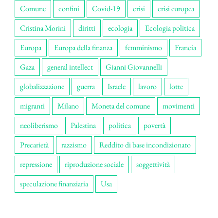
Comune
confini
Covid-19
crisi
crisi europea
Cristina Morini
diritti
ecologia
Ecologia politica
Europa
Europa della finanza
femminismo
Francia
Gaza
general intellect
Gianni Giovannelli
globalizzazione
guerra
Israele
lavoro
lotte
migranti
Milano
Moneta del comune
movimenti
neoliberismo
Palestina
politica
povertà
Precarietà
razzismo
Reddito di base incondizionato
repressione
riproduzione sociale
soggettività
speculazione finanziaria
Usa