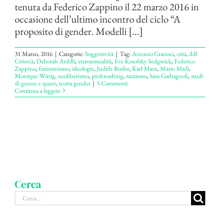
tenuta da Federico Zappino il 22 marzo 2016 in
occasione dell’ultimo incontro del ciclo “A
proposito di gender. Modelli [...]
31 Marzo, 2016
|
Categorie:
Soggettività
|
Tag:
Antonio Gramsci
,
crisi
,
ddl
Cirinnà
,
Deborah Ardilli
,
eterosessualità
,
Eve Kosofsky Sedgwick
,
Federico
Zappino
,
femminismo
,
ideologie
,
Judith Butler
,
Karl Marx
,
Mario Mieli
,
Monique Wittig
,
neoliberismo
,
pinkwashing
,
razzismo
,
Sara Garbagnoli
,
studi
di genere e queer
,
teoria gender
|
5 Commenti
Continua a leggere
Cerca
Cerca
per: