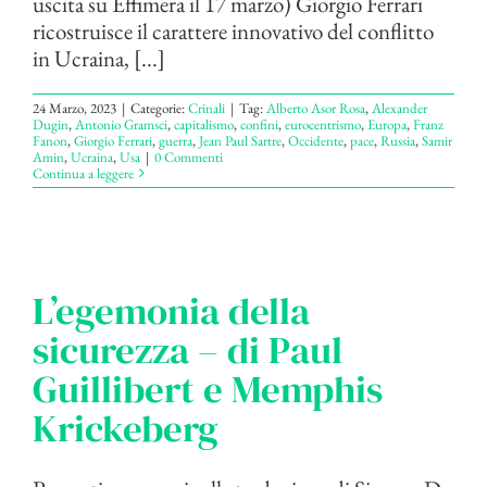
uscita su Effimera il 17 marzo) Giorgio Ferrari
ricostruisce il carattere innovativo del conflitto
in Ucraina, [...]
24 Marzo, 2023
|
Categorie:
Crinali
|
Tag:
Alberto Asor Rosa
,
Alexander
Dugin
,
Antonio Gramsci
,
capitalismo
,
confini
,
eurocentrismo
,
Europa
,
Franz
Fanon
,
Giorgio Ferrari
,
guerra
,
Jean Paul Sartre
,
Occidente
,
pace
,
Russia
,
Samir
Amin
,
Ucraina
,
Usa
|
0 Commenti
Continua a leggere
L’egemonia della
sicurezza – di Paul
Guillibert e Memphis
Krickeberg