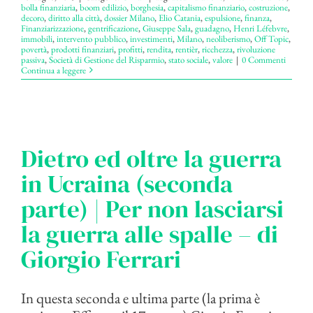
bolla finanziaria
,
boom edilizio
,
borghesia
,
capitalismo finanziario
,
costruzione
,
decoro
,
diritto alla città
,
dossier Milano
,
Elio Catania
,
espulsione
,
finanza
,
Finanziarizzazione
,
gentrificazione
,
Giuseppe Sala
,
guadagno
,
Henri Léfebvre
,
immobili
,
intervento pubblico
,
investimenti
,
Milano
,
neoliberismo
,
Off Topic
,
povertà
,
prodotti finanziari
,
profitti
,
rendita
,
rentièr
,
ricchezza
,
rivoluzione
passiva
,
Società di Gestione del Risparmio
,
stato sociale
,
valore
|
0 Commenti
Continua a leggere
Dietro ed oltre la guerra
in Ucraina (seconda
parte) | Per non lasciarsi
la guerra alle spalle – di
Giorgio Ferrari
In questa seconda e ultima parte (la prima è