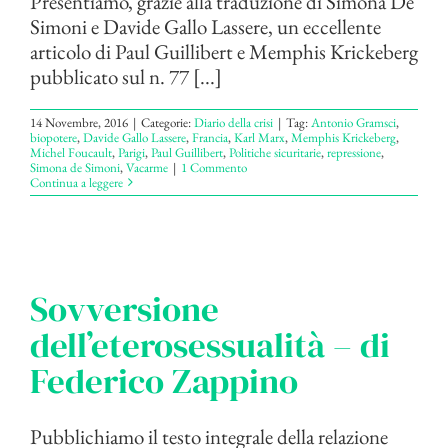
Presentiamo, grazie alla traduzione di Simona De
Simoni e Davide Gallo Lassere, un eccellente
articolo di Paul Guillibert e Memphis Krickeberg
pubblicato sul n. 77 [...]
14 Novembre, 2016
|
Categorie:
Diario della crisi
|
Tag:
Antonio Gramsci
,
biopotere
,
Davide Gallo Lassere
,
Francia
,
Karl Marx
,
Memphis Krickeberg
,
Michel Foucault
,
Parigi
,
Paul Guillibert
,
Politiche sicuritarie
,
repressione
,
Simona de Simoni
,
Vacarme
|
1 Commento
Continua a leggere
Sovversione
dell’eterosessualità – di
Federico Zappino
Pubblichiamo il testo integrale della relazione