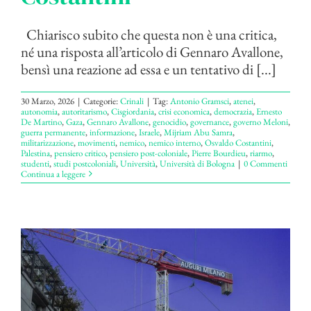
Chiarisco subito che questa non è una critica,
né una risposta all’articolo di Gennaro Avallone,
bensì una reazione ad essa e un tentativo di [...]
30 Marzo, 2026
|
Categorie:
Crinali
|
Tag:
Antonio Gramsci
,
atenei
,
autonomia
,
autoritarismo
,
Cisgiordania
,
crisi economica
,
democrazia
,
Ernesto
De Martino
,
Gaza
,
Gennaro Avallone
,
genocidio
,
governance
,
governo Meloni
,
guerra permanente
,
informazione
,
Israele
,
Mijriam Abu Samra
,
militarizzazione
,
movimenti
,
nemico
,
nemico interno
,
Osvaldo Costantini
,
Palestina
,
pensiero critico
,
pensiero post-coloniale
,
Pierre Bourdieu
,
riarmo
,
studenti
,
studi postcoloniali
,
Università
,
Università di Bologna
|
0 Commenti
Continua a leggere