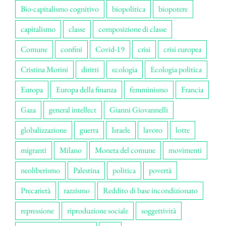
Bio-capitalismo cognitivo
biopolitica
biopotere
capitalismo
classe
composizione di classe
Comune
confini
Covid-19
crisi
crisi europea
Cristina Morini
diritti
ecologia
Ecologia politica
Europa
Europa della finanza
femminismo
Francia
Gaza
general intellect
Gianni Giovannelli
globalizzazione
guerra
Israele
lavoro
lotte
migranti
Milano
Moneta del comune
movimenti
neoliberismo
Palestina
politica
povertà
Precarietà
razzismo
Reddito di base incondizionato
repressione
riproduzione sociale
soggettività