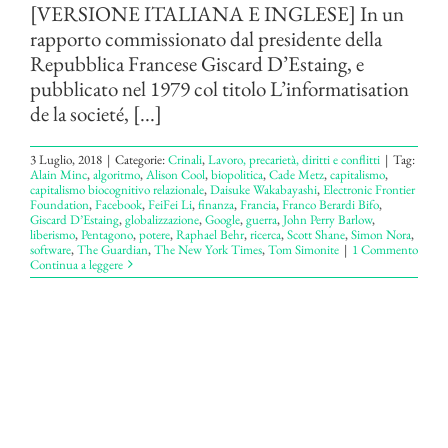
[VERSIONE ITALIANA E INGLESE] In un
rapporto commissionato dal presidente della
Repubblica Francese Giscard D’Estaing, e
pubblicato nel 1979 col titolo L’informatisation
de la societé, [...]
3 Luglio, 2018
|
Categorie:
Crinali
,
Lavoro, precarietà, diritti e conflitti
|
Tag:
Alain Minc
,
algoritmo
,
Alison Cool
,
biopolitica
,
Cade Metz
,
capitalismo
,
capitalismo biocognitivo relazionale
,
Daisuke Wakabayashi
,
Electronic Frontier
Foundation
,
Facebook
,
FeiFei Li
,
finanza
,
Francia
,
Franco Berardi Bifo
,
Giscard D’Estaing
,
globalizzazione
,
Google
,
guerra
,
John Perry Barlow
,
liberismo
,
Pentagono
,
potere
,
Raphael Behr
,
ricerca
,
Scott Shane
,
Simon Nora
,
software
,
The Guardian
,
The New York Times
,
Tom Simonite
|
1 Commento
Continua a leggere