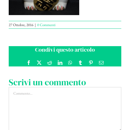
27 Ottobre, 2016
|
0 Commenti
Condivi questo articolo
Facebook
X
Reddit
LinkedIn
WhatsApp
Tumblr
Pinterest
Email
Scrivi un commento
Commento