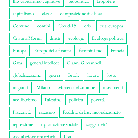
Bio-capitalismo cognitivo
biopolitica
biopotere
capitalismo
classe
composizione di classe
Comune
confini
Covid-19
crisi
crisi europea
Cristina Morini
diritti
ecologia
Ecologia politica
Europa
Europa della finanza
femminismo
Francia
Gaza
general intellect
Gianni Giovannelli
globalizzazione
guerra
Israele
lavoro
lotte
migranti
Milano
Moneta del comune
movimenti
neoliberismo
Palestina
politica
povertà
Precarietà
razzismo
Reddito di base incondizionato
repressione
riproduzione sociale
soggettività
speculazione finanziaria
Usa