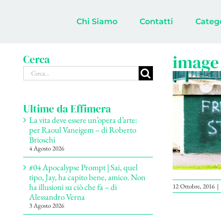
Salta
al
Chi Siamo
Contatti
Categ
contenuto
image
Cerca
Cerca
per:
Ultime da Effimera
La vita deve essere un’opera d’arte:
per Raoul Vaneigem – di Roberto
Brioschi
4 Agosto 2026
#04 Apocalypse Prompt | Sai, quel
tipo, Jay, ha capito bene, amico. Non
ha illusioni su ciò che fa – di
12 Ottobre, 2016
|
Alessandro Verna
3 Agosto 2026