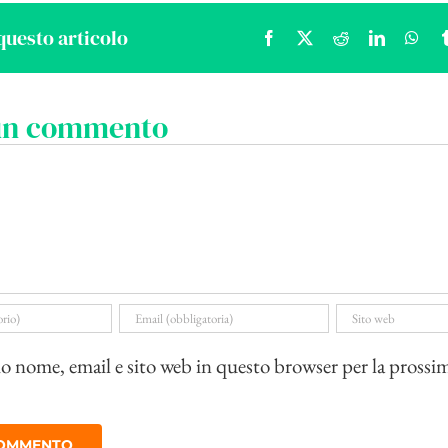
questo articolo
Facebook
X
Reddit
LinkedIn
Wha
 un commento
io nome, email e sito web in questo browser per la prossi