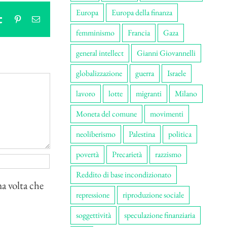
Europa
Europa della finanza
tsApp
Tumblr
Pinterest
Email
femminismo
Francia
Gaza
general intellect
Gianni Giovannelli
globalizzazione
guerra
Israele
lavoro
lotte
migranti
Milano
Moneta del comune
movimenti
neoliberismo
Palestina
politica
povertà
Precarietà
razzismo
Reddito di base incondizionato
ma volta che
repressione
riproduzione sociale
soggettività
speculazione finanziaria