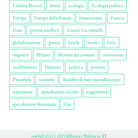
Cristina Morini
diritti
ecologia
Ecologia politica
Europa
Europa della finanza
femminismo
Francia
Gaza
general intellect
Gianni Giovannelli
globalizzazione
guerra
Israele
lavoro
lotte
migranti
Milano
Moneta del comune
movimenti
neoliberismo
Palestina
politica
povertà
Precarietà
razzismo
Reddito di base incondizionato
repressione
riproduzione sociale
soggettività
speculazione finanziaria
Usa
ɔopyleft 2013 | 2025 Effimera | Website by
ST