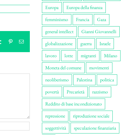
Europa
Europa della finanza
femminismo
Francia
Gaza
general intellect
Gianni Giovannelli
tsApp
Tumblr
Pinterest
Email
globalizzazione
guerra
Israele
lavoro
lotte
migranti
Milano
Moneta del comune
movimenti
neoliberismo
Palestina
politica
povertà
Precarietà
razzismo
Reddito di base incondizionato
repressione
riproduzione sociale
soggettività
speculazione finanziaria