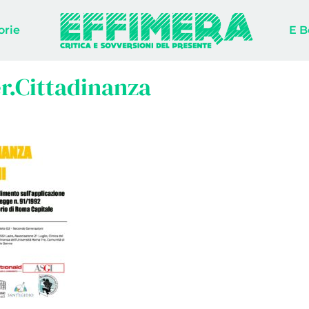
orie
E B
r.Cittadinanza