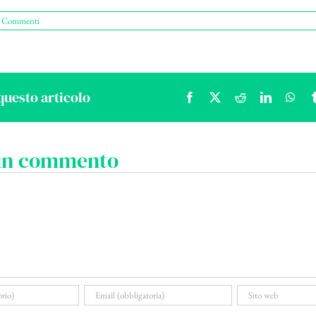
 Commenti
questo articolo
Facebook
X
Reddit
LinkedIn
Wha
 un commento