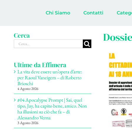
Salta
al
Chi Siamo
Contatti
Categ
contenuto
Dossie
Cerca
Cerca
per:
Ultime da Effimera
La vita deve essere un’opera d’arte:
per Raoul Vaneigem – di Roberto
Brioschi
4 Agosto 2026
#04 Apocalypse Prompt | Sai, quel
tipo, Jay, ha capito bene, amico. Non
ha illusioni su ciò che fa – di
Alessandro Verna
3 Agosto 2026