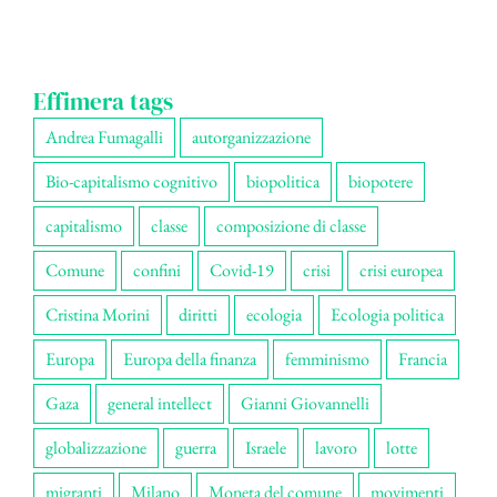
Effimera tags
Andrea Fumagalli
autorganizzazione
Bio-capitalismo cognitivo
biopolitica
biopotere
capitalismo
classe
composizione di classe
Comune
confini
Covid-19
crisi
crisi europea
Cristina Morini
diritti
ecologia
Ecologia politica
Europa
Europa della finanza
femminismo
Francia
Gaza
general intellect
Gianni Giovannelli
globalizzazione
guerra
Israele
lavoro
lotte
migranti
Milano
Moneta del comune
movimenti