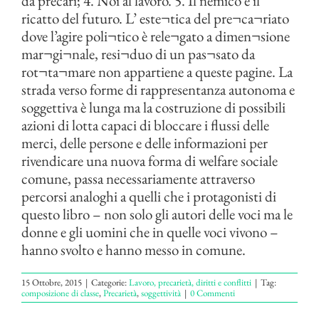
da precari; 4. Noi al lavoro. 5. Il nemico e il
ricatto del futuro. L’ este¬tica del pre¬ca¬riato
dove l’agire poli¬tico è rele¬gato a dimen¬sione
mar¬gi¬nale, resi¬duo di un pas¬sato da
rot¬ta¬mare non appartiene a queste pagine. La
strada verso forme di rappresentanza autonoma e
soggettiva è lunga ma la costruzione di possibili
azioni di lotta capaci di bloccare i flussi delle
merci, delle persone e delle informazioni per
rivendicare una nuova forma di welfare sociale
comune, passa necessariamente attraverso
percorsi analoghi a quelli che i protagonisti di
questo libro – non solo gli autori delle voci ma le
donne e gli uomini che in quelle voci vivono –
hanno svolto e hanno messo in comune.
15 Ottobre, 2015
|
Categorie:
Lavoro, precarietà, diritti e conflitti
|
Tag:
composizione di classe
,
Precarietà
,
soggettività
|
0 Commenti