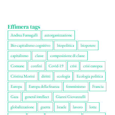
Effimera tags
Andrea Fumagalli
autorganizzazione
Bio-capitalismo cognitivo
biopolitica
biopotere
capitalismo
classe
composizione di classe
Comune
confini
Covid-19
crisi
crisi europea
Cristina Morini
diritti
ecologia
Ecologia politica
Europa
Europa della finanza
femminismo
Francia
Gaza
general intellect
Gianni Giovannelli
globalizzazione
guerra
Israele
lavoro
lotte