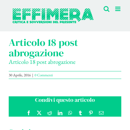
Salta
al
contenuto
Articolo 18 post
abrogazione
Articolo 18 post abrogazione
30 Aprile, 2016
|
0 Commenti
Condivi questo articolo
Facebook
X
Reddit
LinkedIn
WhatsApp
Tumblr
Pinterest
Email