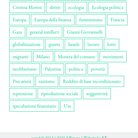
Cristina Morini
diritti
ecologia
Ecologia politica
Europa
Europa della finanza
femminismo
Francia
Gaza
general intellect
Gianni Giovannelli
globalizzazione
guerra
Israele
lavoro
lotte
migranti
Milano
Moneta del comune
movimenti
neoliberismo
Palestina
politica
povertà
Precarietà
razzismo
Reddito di base incondizionato
repressione
riproduzione sociale
soggettività
speculazione finanziaria
Usa
ɔopyleft 2013 | 2025 Effimera | Website by
ST