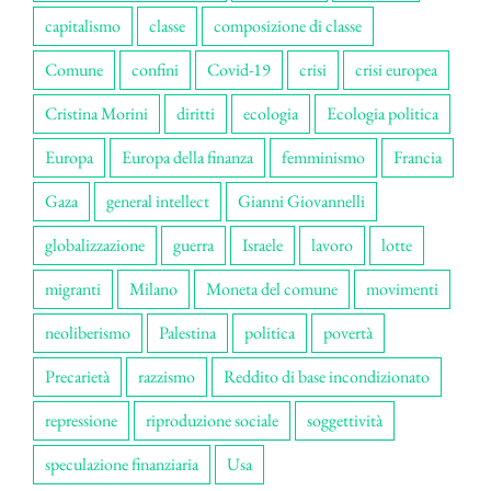
capitalismo
classe
composizione di classe
Comune
confini
Covid-19
crisi
crisi europea
Cristina Morini
diritti
ecologia
Ecologia politica
Europa
Europa della finanza
femminismo
Francia
Gaza
general intellect
Gianni Giovannelli
globalizzazione
guerra
Israele
lavoro
lotte
migranti
Milano
Moneta del comune
movimenti
neoliberismo
Palestina
politica
povertà
Precarietà
razzismo
Reddito di base incondizionato
repressione
riproduzione sociale
soggettività
speculazione finanziaria
Usa