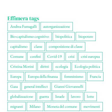
Effimera tags
Andrea Fumagalli
autorganizzazione
Bio-capitalismo cognitivo
biopolitica
biopotere
capitalismo
classe
composizione di classe
Comune
confini
Covid-19
crisi
crisi europea
Cristina Morini
diritti
ecologia
Ecologia politica
Europa
Europa della finanza
femminismo
Francia
Gaza
general intellect
Gianni Giovannelli
globalizzazione
guerra
Israele
lavoro
lotte
migranti
Milano
Moneta del comune
movimenti