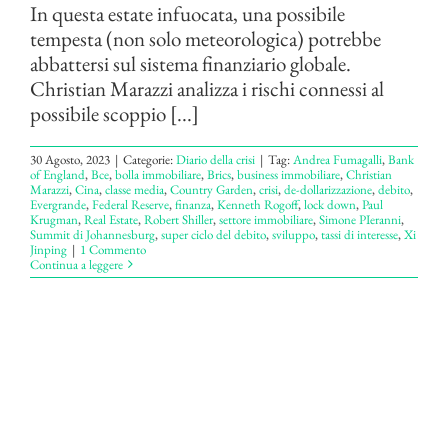
In questa estate infuocata, una possibile
tempesta (non solo meteorologica) potrebbe
abbattersi sul sistema finanziario globale.
Christian Marazzi analizza i rischi connessi al
possibile scoppio [...]
30 Agosto, 2023
|
Categorie:
Diario della crisi
|
Tag:
Andrea Fumagalli
,
Bank
of England
,
Bce
,
bolla immobiliare
,
Brics
,
business immobiliare
,
Christian
Marazzi
,
Cina
,
classe media
,
Country Garden
,
crisi
,
de-dollarizzazione
,
debito
,
Evergrande
,
Federal Reserve
,
finanza
,
Kenneth Rogoff
,
lock down
,
Paul
Krugman
,
Real Estate
,
Robert Shiller
,
settore immobiliare
,
Simone PIeranni
,
Summit di Johannesburg
,
super ciclo del debito
,
sviluppo
,
tassi di interesse
,
Xi
Jinping
|
1 Commento
Continua a leggere