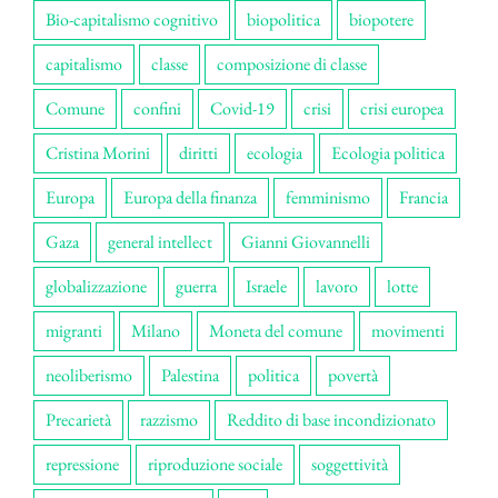
Bio-capitalismo cognitivo
biopolitica
biopotere
capitalismo
classe
composizione di classe
Comune
confini
Covid-19
crisi
crisi europea
Cristina Morini
diritti
ecologia
Ecologia politica
Europa
Europa della finanza
femminismo
Francia
Gaza
general intellect
Gianni Giovannelli
globalizzazione
guerra
Israele
lavoro
lotte
migranti
Milano
Moneta del comune
movimenti
neoliberismo
Palestina
politica
povertà
Precarietà
razzismo
Reddito di base incondizionato
repressione
riproduzione sociale
soggettività