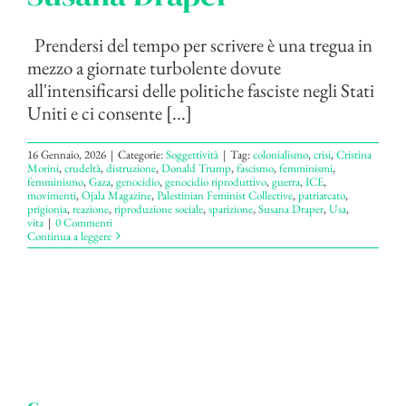
Prendersi del tempo per scrivere è una tregua in
mezzo a giornate turbolente dovute
all'intensificarsi delle politiche fasciste negli Stati
Uniti e ci consente [...]
16 Gennaio, 2026
|
Categorie:
Soggettività
|
Tag:
colonialismo
,
crisi
,
Cristina
Morini
,
crudeltà
,
distruzione
,
Donald Trump
,
fascismo
,
femminismi
,
femminismo
,
Gaza
,
genocidio
,
genocidio riproduttivo
,
guerra
,
ICE
,
movimenti
,
Ojala Magazine
,
Palestinian Feminist Collective
,
patriarcato
,
prigionia
,
reazione
,
riproduzione sociale
,
sparizione
,
Susana Draper
,
Usa
,
vita
|
0 Commenti
Continua a leggere