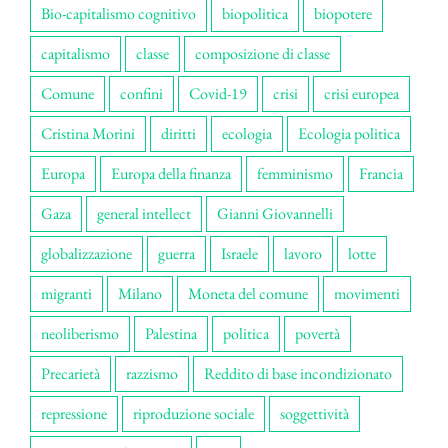
Bio-capitalismo cognitivo
biopolitica
biopotere
capitalismo
classe
composizione di classe
Comune
confini
Covid-19
crisi
crisi europea
Cristina Morini
diritti
ecologia
Ecologia politica
Europa
Europa della finanza
femminismo
Francia
Gaza
general intellect
Gianni Giovannelli
globalizzazione
guerra
Israele
lavoro
lotte
migranti
Milano
Moneta del comune
movimenti
neoliberismo
Palestina
politica
povertà
Precarietà
razzismo
Reddito di base incondizionato
repressione
riproduzione sociale
soggettività