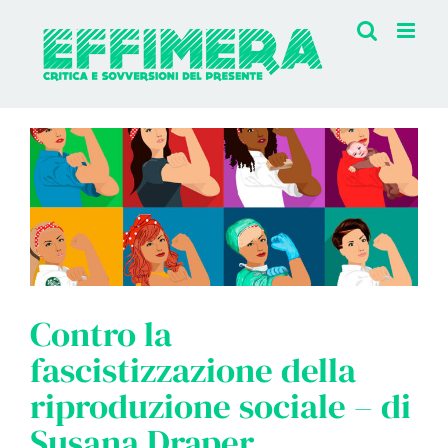
Salta
al
contenuto
Contro la
fascistizzazione della
riproduzione sociale – di
Susana Draper