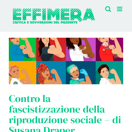
Salta
al
contenuto
Contro la
fascistizzazione della
riproduzione sociale – di
Susana Draper