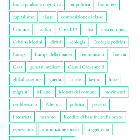
Bio-capitalismo cognitivo
biopolitica
biopotere
capitalismo
classe
composizione di classe
Comune
confini
Covid-19
crisi
crisi europea
Cristina Morini
diritti
ecologia
Ecologia politica
Europa
Europa della finanza
femminismo
Francia
Gaza
general intellect
Gianni Giovannelli
globalizzazione
guerra
Israele
lavoro
lotte
migranti
Milano
Moneta del comune
movimenti
neoliberismo
Palestina
politica
povertà
Precarietà
razzismo
Reddito di base incondizionato
repressione
riproduzione sociale
soggettività