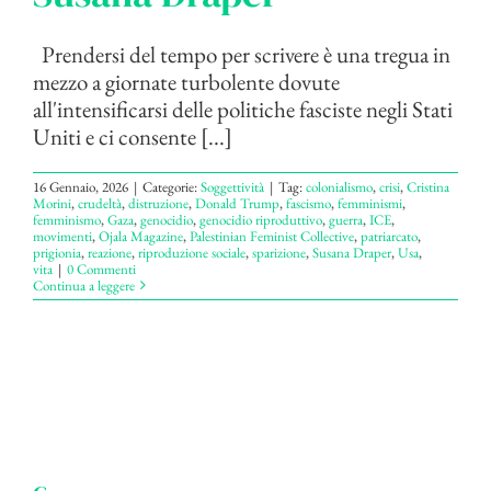
Prendersi del tempo per scrivere è una tregua in
mezzo a giornate turbolente dovute
all'intensificarsi delle politiche fasciste negli Stati
Uniti e ci consente [...]
16 Gennaio, 2026
|
Categorie:
Soggettività
|
Tag:
colonialismo
,
crisi
,
Cristina
Morini
,
crudeltà
,
distruzione
,
Donald Trump
,
fascismo
,
femminismi
,
femminismo
,
Gaza
,
genocidio
,
genocidio riproduttivo
,
guerra
,
ICE
,
movimenti
,
Ojala Magazine
,
Palestinian Feminist Collective
,
patriarcato
,
prigionia
,
reazione
,
riproduzione sociale
,
sparizione
,
Susana Draper
,
Usa
,
vita
|
0 Commenti
Continua a leggere