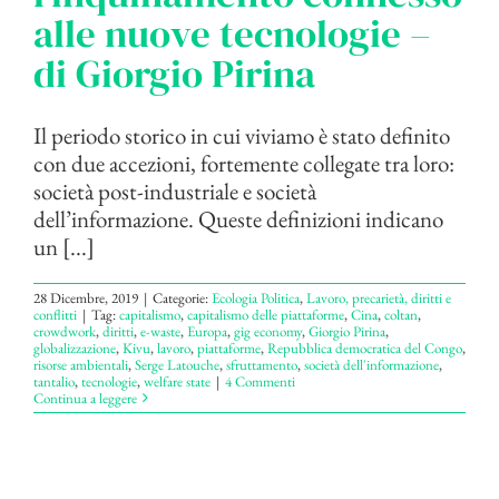
alle nuove tecnologie –
di Giorgio Pirina
Il periodo storico in cui viviamo è stato definito
con due accezioni, fortemente collegate tra loro:
società post-industriale e società
dell’informazione. Queste definizioni indicano
un [...]
28 Dicembre, 2019
|
Categorie:
Ecologia Politica
,
Lavoro, precarietà, diritti e
conflitti
|
Tag:
capitalismo
,
capitalismo delle piattaforme
,
Cina
,
coltan
,
crowdwork
,
diritti
,
e-waste
,
Europa
,
gig economy
,
Giorgio Pirina
,
globalizzazione
,
Kivu
,
lavoro
,
piattaforme
,
Repubblica democratica del Congo
,
risorse ambientali
,
Serge Latouche
,
sfruttamento
,
società dell'informazione
,
tantalio
,
tecnologie
,
welfare state
|
4 Commenti
Continua a leggere