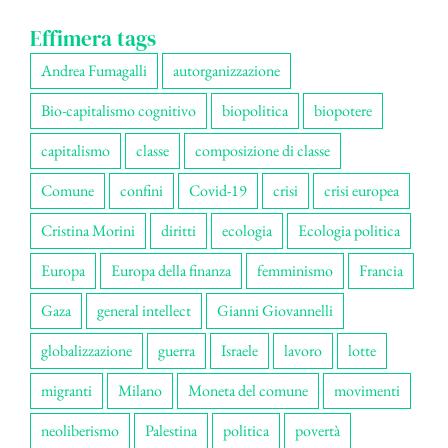
Effimera tags
Andrea Fumagalli
autorganizzazione
Bio-capitalismo cognitivo
biopolitica
biopotere
capitalismo
classe
composizione di classe
Comune
confini
Covid-19
crisi
crisi europea
Cristina Morini
diritti
ecologia
Ecologia politica
Europa
Europa della finanza
femminismo
Francia
Gaza
general intellect
Gianni Giovannelli
globalizzazione
guerra
Israele
lavoro
lotte
migranti
Milano
Moneta del comune
movimenti
neoliberismo
Palestina
politica
povertà