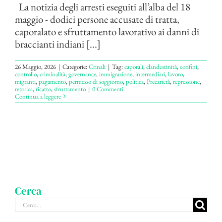
La notizia degli arresti eseguiti all’alba del 18
maggio - dodici persone accusate di tratta,
caporalato e sfruttamento lavorativo ai danni di
braccianti indiani [...]
26 Maggio, 2026
|
Categorie:
Crinali
|
Tag:
caporali
,
clandestinità
,
confini
,
controllo
,
criminalità
,
governance
,
immigrazione
,
intermediari
,
lavoro
,
migranti
,
pagamento
,
permesso di soggiorno
,
politica
,
Precarietà
,
repressione
,
retorica
,
ricatto
,
sfruttamento
|
0 Commenti
Continua a leggere
Cerca
Cerca
per: