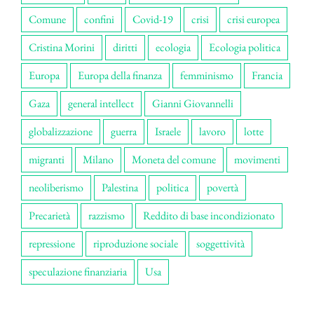
Comune
confini
Covid-19
crisi
crisi europea
Cristina Morini
diritti
ecologia
Ecologia politica
Europa
Europa della finanza
femminismo
Francia
Gaza
general intellect
Gianni Giovannelli
globalizzazione
guerra
Israele
lavoro
lotte
migranti
Milano
Moneta del comune
movimenti
neoliberismo
Palestina
politica
povertà
Precarietà
razzismo
Reddito di base incondizionato
repressione
riproduzione sociale
soggettività
speculazione finanziaria
Usa