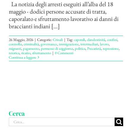
La notizia degli arresti eseguiti all’alba del 18
maggio - dodici persone accusate di tratta,
caporalato e sfruttamento lavorativo ai danni di
braccianti indiani [...]
26 Maggio, 2026
|
Categorie:
Crinali
|
Tag:
caporali
,
clandestinità
,
confini
,
controllo
,
criminalità
,
governance
,
immigrazione
,
intermediari
,
lavoro
,
migranti
,
pagamento
,
permesso di soggiorno
,
politica
,
Precarietà
,
repressione
,
retorica
,
ricatto
,
sfruttamento
|
0 Commenti
Continua a leggere
Cerca
Cerca
per: