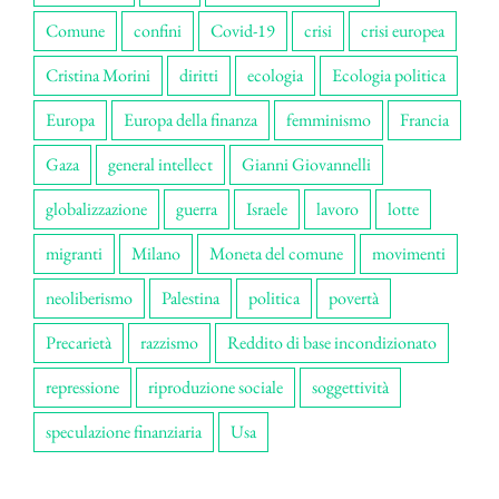
Comune
confini
Covid-19
crisi
crisi europea
Cristina Morini
diritti
ecologia
Ecologia politica
Europa
Europa della finanza
femminismo
Francia
Gaza
general intellect
Gianni Giovannelli
globalizzazione
guerra
Israele
lavoro
lotte
migranti
Milano
Moneta del comune
movimenti
neoliberismo
Palestina
politica
povertà
Precarietà
razzismo
Reddito di base incondizionato
repressione
riproduzione sociale
soggettività
speculazione finanziaria
Usa