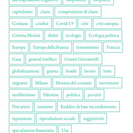
capitalismo
classe
composizione di classe
Comune
confini
Covid-19
crisi
crisi europea
Cristina Morini
diritti
ecologia
Ecologia politica
Europa
Europa della finanza
femminismo
Francia
Gaza
general intellect
Gianni Giovannelli
globalizzazione
guerra
Israele
lavoro
lotte
migranti
Milano
Moneta del comune
movimenti
neoliberismo
Palestina
politica
povertà
Precarietà
razzismo
Reddito di base incondizionato
repressione
riproduzione sociale
soggettività
speculazione finanziaria
Usa