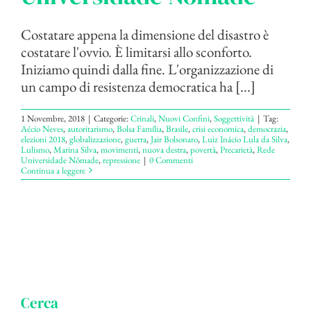
Costatare appena la dimensione del disastro è
costatare l'ovvio. È limitarsi allo sconforto.
Iniziamo quindi dalla fine. L'organizzazione di
un campo di resistenza democratica ha [...]
1 Novembre, 2018
|
Categorie:
Crinali
,
Nuovi Confini
,
Soggettività
|
Tag:
Aécio Neves
,
autoritarismo
,
Bolsa Família
,
Brasile
,
crisi economica
,
democrazia
,
elezioni 2018
,
globalizzazione
,
guerra
,
Jair Bolsonaro
,
Luiz Inácio Lula da Silva
,
Lulismo
,
Marina Silva
,
movimenti
,
nuova destra
,
povertà
,
Precarietà
,
Rede
Universidade Nômade
,
repressione
|
0 Commenti
Continua a leggere
Cerca