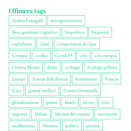
Effimera tags
Andrea Fumagalli
autorganizzazione
Bio-capitalismo cognitivo
biopolitica
biopotere
capitalismo
classe
composizione di classe
Comune
confini
Covid-19
crisi
crisi europea
Cristina Morini
diritti
ecologia
Ecologia politica
Europa
Europa della finanza
femminismo
Francia
Gaza
general intellect
Gianni Giovannelli
globalizzazione
guerra
Israele
lavoro
lotte
migranti
Milano
Moneta del comune
movimenti
neoliberismo
Palestina
politica
povertà