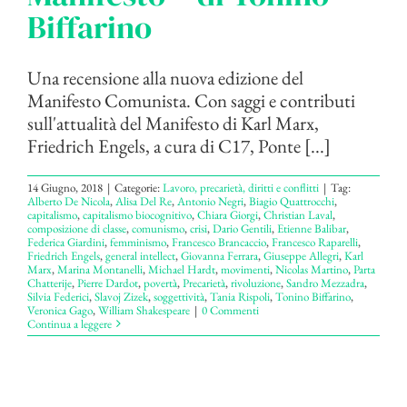
Biffarino
Una recensione alla nuova edizione del
Manifesto Comunista. Con saggi e contributi
sull'attualità del Manifesto di Karl Marx,
Friedrich Engels, a cura di C17, Ponte [...]
14 Giugno, 2018
|
Categorie:
Lavoro, precarietà, diritti e conflitti
|
Tag:
Alberto De Nicola
,
Alisa Del Re
,
Antonio Negri
,
Biagio Quattrocchi
,
capitalismo
,
capitalismo biocognitivo
,
Chiara Giorgi
,
Christian Laval
,
composizione di classe
,
comunismo
,
crisi
,
Dario Gentili
,
Etienne Balibar
,
Federica Giardini
,
femminismo
,
Francesco Brancaccio
,
Francesco Raparelli
,
Friedrich Engels
,
general intellect
,
Giovanna Ferrara
,
Giuseppe Allegri
,
Karl
Marx
,
Marina Montanelli
,
Michael Hardt
,
movimenti
,
Nicolas Martino
,
Parta
Chatterije
,
Pierre Dardot
,
povertà
,
Precarietà
,
rivoluzione
,
Sandro Mezzadra
,
Silvia Federici
,
Slavoj Zizek
,
soggettività
,
Tania Rispoli
,
Tonino Biffarino
,
Veronica Gago
,
William Shakespeare
|
0 Commenti
Continua a leggere