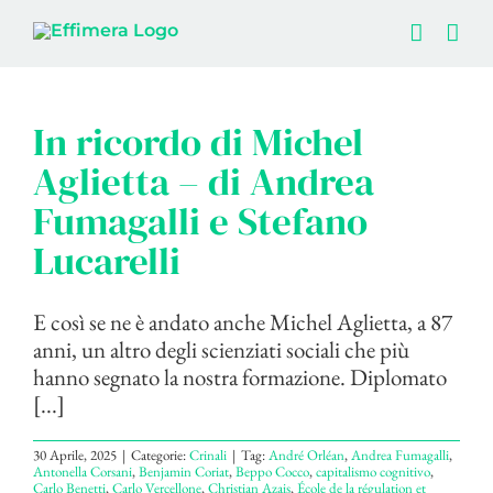
Salta
al
contenuto
In ricordo di Michel
Aglietta – di Andrea
Fumagalli e Stefano
Lucarelli
E così se ne è andato anche Michel Aglietta, a 87
anni, un altro degli scienziati sociali che più
hanno segnato la nostra formazione. Diplomato
[...]
30 Aprile, 2025
|
Categorie:
Crinali
|
Tag:
André Orléan
,
Andrea Fumagalli
,
Antonella Corsani
,
Benjamin Coriat
,
Beppo Cocco
,
capitalismo cognitivo
,
Carlo Benetti
,
Carlo Vercellone
,
Christian Azais
,
École de la régulation et