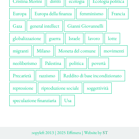
Cristina Morini
diritti
ecologia
Ecologia politica
Europa
Europa della finanza
femminismo
Francia
Gaza
general intellect
Gianni Giovannelli
globalizzazione
guerra
Israele
lavoro
lotte
migranti
Milano
Moneta del comune
movimenti
neoliberismo
Palestina
politica
povertà
Precarietà
razzismo
Reddito di base incondizionato
repressione
riproduzione sociale
soggettività
speculazione finanziaria
Usa
ɔopyleft 2013 | 2025 Effimera | Website by
ST