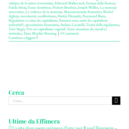
critique de la raison économiste
,
Edmond Malinvaud
,
Europa della finanza
,
Farida Sebaï
,
Futur Antérieur
,
Hubert Brochier
,
Joseph Weiller
,
La monnaie
souveraine
,
La violence de la monnaie
,
Macroéconomie financière
,
Michel
Aglieta
,
movimenti
,
neoliberismo
,
Patrick Dieuaide
,
Raymond Barre
,
Régulation et crises du capitalisme
,
Sommes nous sortis du capitalisme
industriel?
,
speculazione finanziaria
,
Stefano Lucarelli
,
Teoria della regolazione
,
Toni Negri
,
Vers un capitalisme cognitif. Entre mutation du travail et
territoires
,
Yann Moulier Boutang
|
0 Commenti
Continua a leggere
Cerca
Cerca
per:
Ultime da Effimera
La vita deve essere un’opera d’arte: per Raoul Vaneigem –