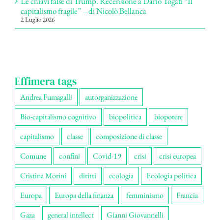
Le chiavi false di Trump. Recensione a Dario Togati “Il
capitalismo fragile” – di Nicolò Bellanca
2 Luglio 2026
Effimera tags
Andrea Fumagalli
autorganizzazione
Bio-capitalismo cognitivo
biopolitica
biopotere
capitalismo
classe
composizione di classe
Comune
confini
Covid-19
crisi
crisi europea
Cristina Morini
diritti
ecologia
Ecologia politica
Europa
Europa della finanza
femminismo
Francia
Gaza
general intellect
Gianni Giovannelli