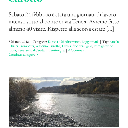
Sabato 24 febbraio è stata una giornata di lavoro
intenso sotto al ponte di via Tenda. Avremo fatto
almeno 40 visite. Rispetto alla scorsa estate [...]
8 Marzo, 2018
|
Categorie:
Europa e Mediterraneo
,
Soggettività
|
Tag:
Amelia
Chiara Trombetta
,
Antonio Curotto
,
Eritrea
,
frontiera
,
gelo
,
immigrazione
,
Libia
,
neve
,
solidali
,
Sudan
,
Ventimiglia
|
0 Commenti
Continua a leggere