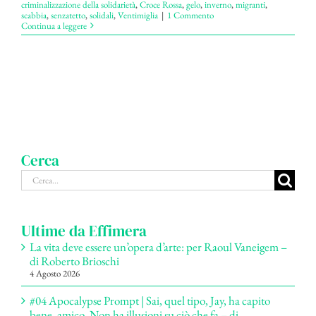
criminalizzazione della solidarietà
,
Croce Rossa
,
gelo
,
inverno
,
migranti
,
scabbia
,
senzatetto
,
solidali
,
Ventimiglia
|
1 Commento
Continua a leggere
Cerca
Cerca
per:
Ultime da Effimera
La vita deve essere un’opera d’arte: per Raoul Vaneigem –
di Roberto Brioschi
4 Agosto 2026
#04 Apocalypse Prompt | Sai, quel tipo, Jay, ha capito
bene, amico. Non ha illusioni su ciò che fa – di