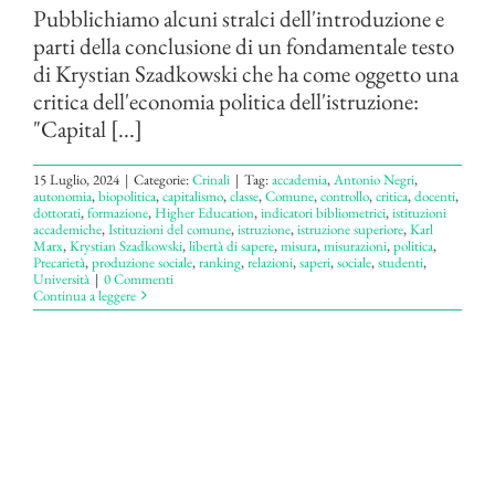
Pubblichiamo alcuni stralci dell'introduzione e
parti della conclusione di un fondamentale testo
di Krystian Szadkowski che ha come oggetto una
critica dell'economia politica dell'istruzione:
"Capital [...]
15 Luglio, 2024
|
Categorie:
Crinali
|
Tag:
accademia
,
Antonio Negri
,
autonomia
,
biopolitica
,
capitalismo
,
classe
,
Comune
,
controllo
,
critica
,
docenti
,
dottorati
,
formazione
,
Higher Education
,
indicatori bibliometrici
,
istituzioni
accademiche
,
Istituzioni del comune
,
istruzione
,
istruzione superiore
,
Karl
Marx
,
Krystian Szadkowski
,
libertà di sapere
,
misura
,
misurazioni
,
politica
,
Precarietà
,
produzione sociale
,
ranking
,
relazioni
,
saperi
,
sociale
,
studenti
,
Università
|
0 Commenti
Continua a leggere