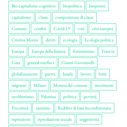
Bio-capitalismo cognitivo
biopolitica
biopotere
capitalismo
classe
composizione di classe
Comune
confini
Covid-19
crisi
crisi europea
Cristina Morini
diritti
ecologia
Ecologia politica
Europa
Europa della finanza
femminismo
Francia
Gaza
general intellect
Gianni Giovannelli
globalizzazione
guerra
Israele
lavoro
lotte
migranti
Milano
Moneta del comune
movimenti
neoliberismo
Palestina
politica
povertà
Precarietà
razzismo
Reddito di base incondizionato
repressione
riproduzione sociale
soggettività