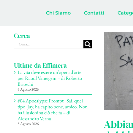
Salta
al
Chi Siamo
Contatti
Categ
contenuto
Cerca
Cerca
per:
Ultime da Effimera
La vita deve essere un’opera d’arte:
per Raoul Vaneigem – di Roberto
Brioschi
4 Agosto 2026
#04 Apocalypse Prompt | Sai, quel
tipo, Jay, ha capito bene, amico. Non
ha illusioni su ciò che fa – di
Alessandro Verna
Abbiam
3 Agosto 2026