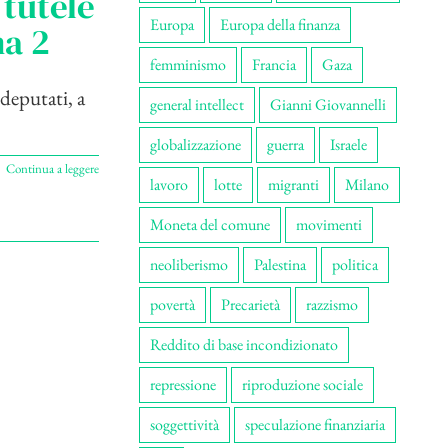
 tutele
Europa
Europa della finanza
ma 2
femminismo
Francia
Gaza
deputati, a
general intellect
Gianni Giovannelli
globalizzazione
guerra
Israele
Continua a leggere
lavoro
lotte
migranti
Milano
Moneta del comune
movimenti
neoliberismo
Palestina
politica
povertà
Precarietà
razzismo
Reddito di base incondizionato
repressione
riproduzione sociale
soggettività
speculazione finanziaria