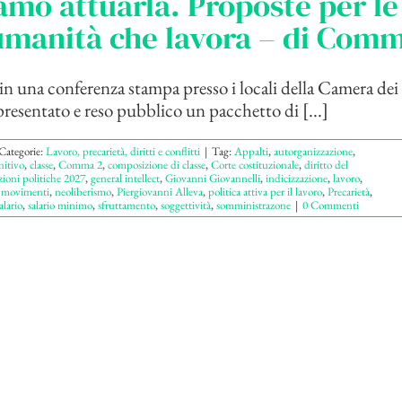
mo attuarla. Proposte per le
umanità che lavora – di Com
 in una conferenza stampa presso i locali della Camera dei 
resentato e reso pubblico un pacchetto di [...]
Categorie:
Lavoro, precarietà, diritti e conflitti
|
Tag:
Appalti
,
autorganizzazione
,
nitivo
,
classe
,
Comma 2
,
composizione di classe
,
Corte costituzionale
,
diritto del
zioni politiche 2027
,
general intellect
,
Giovanni Giovannelli
,
indicizzazione
,
lavoro
,
,
movimenti
,
neoliberismo
,
Piergiovanni Alleva
,
politica attiva per il lavoro
,
Precarietà
,
alario
,
salario minimo
,
sfruttamento
,
soggettività
,
somministrazone
|
0 Commenti