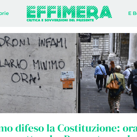
orie
E B
o difeso la Costituzione: or