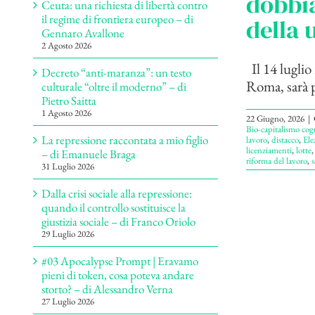
dobbia
Ceuta: una richiesta di libertà contro
il regime di frontiera europeo – di
della 
Gennaro Avallone
2 Agosto 2026
Il 14 luglio
Decreto “anti-maranza”: un testo
Roma, sarà p
culturale “oltre il moderno” – di
Pietro Saitta
1 Agosto 2026
22 Giugno, 2026
|
Bio-capitalismo cog
La repressione raccontata a mio figlio
lavoro
,
distacco
,
Ele
licenziamenti
,
lotte
– di Emanuele Braga
riforma del lavoro
,
s
31 Luglio 2026
Dalla crisi sociale alla repressione:
quando il controllo sostituisce la
giustizia sociale – di Franco Oriolo
29 Luglio 2026
#03 Apocalypse Prompt | Eravamo
pieni di token, cosa poteva andare
storto? – di Alessandro Verna
27 Luglio 2026