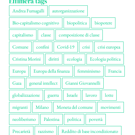
Effimera tags
Andrea Fumagalli
autorganizzazione
Bio-capitalismo cognitivo
biopolitica
biopotere
capitalismo
classe
composizione di classe
Comune
confini
Covid-19
crisi
crisi europea
Cristina Morini
diritti
ecologia
Ecologia politica
Europa
Europa della finanza
femminismo
Francia
Gaza
general intellect
Gianni Giovannelli
globalizzazione
guerra
Israele
lavoro
lotte
migranti
Milano
Moneta del comune
movimenti
neoliberismo
Palestina
politica
povertà
Precarietà
razzismo
Reddito di base incondizionato