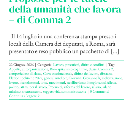
della umanità che lavora
– di Comma 2
Il 14 luglio in una conferenza stampa presso i
locali della Camera dei deputati, a Roma, sarà
presentato e reso pubblico un pacchetto di [...]
22 Giugno, 2026
|
Categorie:
Lavoro, precarietà, diritti e conflitti
|
Tag:
Appalti
,
autorganizzazione
,
Bio-capitalismo cognitivo
,
classe
,
Comma 2
,
composizione di classe
,
Corte costituzionale
,
diritto del lavoro
,
distacco
,
Elezioni politiche 2027
,
general intellect
,
Giovanni Giovannelli
,
indicizzazione
,
lavoro
,
licenziamenti
,
lotte
,
movimenti
,
neoliberismo
,
Piergiovanni Alleva
,
politica attiva per il lavoro
,
Precarietà
,
riforma del lavoro
,
salario
,
salario
minimo
,
sfruttamento
,
soggettività
,
somministrazone
|
0 Commenti
Continua a leggere