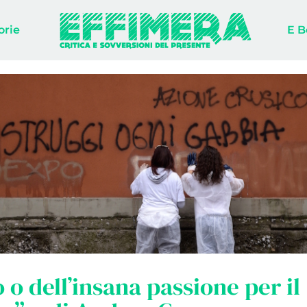
orie
E B
 o dell’insana passione per il