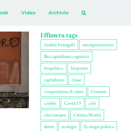
ook
Video
Archivio
Effimera tags
Andrea Fumagalli
autorganizzazione
Bio-capitalismo cognitivo
biopolitica
biopotere
capitalismo
classe
composizione di classe
Comune
confini
Covid-19
crisi
crisi europea
Cristina Morini
diritti
ecologia
Ecologia politica