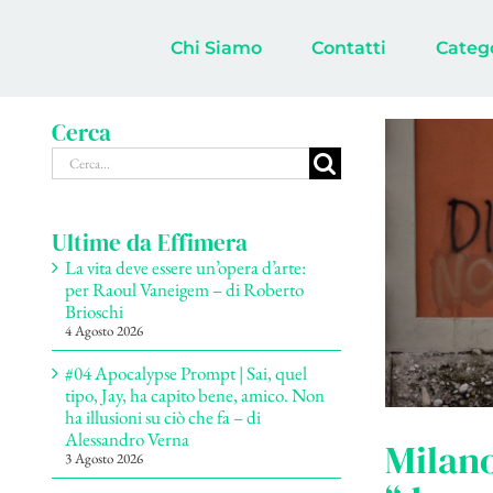
Salta
al
Chi Siamo
Contatti
Categ
contenuto
Cerca
Cerca
per:
Ultime da Effimera
La vita deve essere un’opera d’arte:
per Raoul Vaneigem – di Roberto
Brioschi
4 Agosto 2026
#04 Apocalypse Prompt | Sai, quel
tipo, Jay, ha capito bene, amico. Non
ha illusioni su ciò che fa – di
Alessandro Verna
Milano
3 Agosto 2026