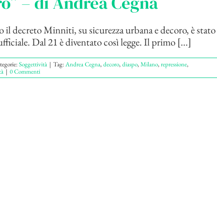
o” – di Andrea Cegna
io il decreto Minniti, su sicurezza urbana e decoro, è stat
fficiale. Dal 21 è diventato così legge. Il primo [...]
tegorie:
Soggettività
|
Tag:
Andrea Cegna
,
decoro
,
diaspo
,
Milano
,
repressione
,
tà
|
0 Commenti