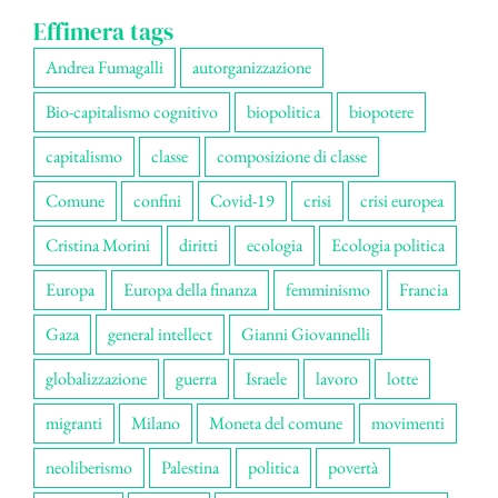
Effimera tags
Andrea Fumagalli
autorganizzazione
Bio-capitalismo cognitivo
biopolitica
biopotere
capitalismo
classe
composizione di classe
Comune
confini
Covid-19
crisi
crisi europea
Cristina Morini
diritti
ecologia
Ecologia politica
Europa
Europa della finanza
femminismo
Francia
Gaza
general intellect
Gianni Giovannelli
globalizzazione
guerra
Israele
lavoro
lotte
migranti
Milano
Moneta del comune
movimenti
neoliberismo
Palestina
politica
povertà