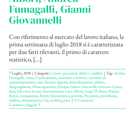
Fumagalli, Gianni
Giovannelli
Con riferimento al mercato del lavoro italiano, la
prima settimana di luglio 2018 si è caratterizzata
per due fatti rilevanti, il primo di carattere
statistico, [...]
7 Luglio, 2018
|
Categorie:
Lavoro, precarietà, diritti e conflitti
|
Tag:
Andrea
Fumagalli
,
classe
,
Confindustria
,
contratto a termine
,
contratto di
somministrazione
,
crisi
,
Decreto dignità
,
delocalizzazione
,
diritto
,
diseguaglianze
,
Disoccupazione
,
Europa
,
Gianni Giovanelli
,
Governo Conte
,
Istat
,
Jobs Act
,
lavoro
,
licenziamento
,
Luca Albori
,
Luigi Di Maio
,
Matteo
Renzi
,
occupazione
,
Partito Democratico
,
povertà
,
Precarietà
,
previdenza
,
reddito
,
sfruttamento
,
Ula
,
working poor
|
3 Commenti
Continua a leggere