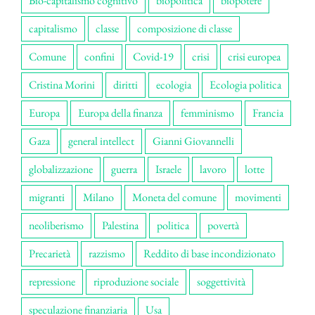
Bio-capitalismo cognitivo
biopolitica
biopotere
capitalismo
classe
composizione di classe
Comune
confini
Covid-19
crisi
crisi europea
Cristina Morini
diritti
ecologia
Ecologia politica
Europa
Europa della finanza
femminismo
Francia
Gaza
general intellect
Gianni Giovannelli
globalizzazione
guerra
Israele
lavoro
lotte
migranti
Milano
Moneta del comune
movimenti
neoliberismo
Palestina
politica
povertà
Precarietà
razzismo
Reddito di base incondizionato
repressione
riproduzione sociale
soggettività
speculazione finanziaria
Usa