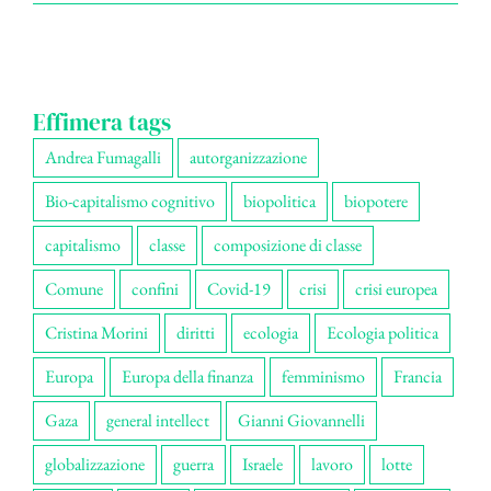
Effimera tags
Andrea Fumagalli
autorganizzazione
Bio-capitalismo cognitivo
biopolitica
biopotere
capitalismo
classe
composizione di classe
Comune
confini
Covid-19
crisi
crisi europea
Cristina Morini
diritti
ecologia
Ecologia politica
Europa
Europa della finanza
femminismo
Francia
Gaza
general intellect
Gianni Giovannelli
globalizzazione
guerra
Israele
lavoro
lotte