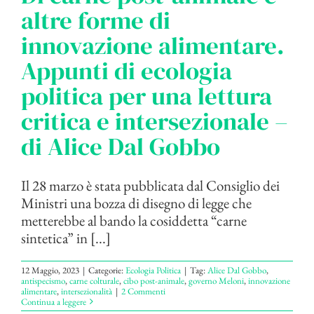
altre forme di
innovazione alimentare.
Appunti di ecologia
politica per una lettura
critica e intersezionale –
di Alice Dal Gobbo
Il 28 marzo è stata pubblicata dal Consiglio dei
Ministri una bozza di disegno di legge che
metterebbe al bando la cosiddetta “carne
sintetica” in [...]
12 Maggio, 2023
|
Categorie:
Ecologia Politica
|
Tag:
Alice Dal Gobbo
,
antispecismo
,
carne colturale
,
cibo post-animale
,
governo Meloni
,
innovazione
alimentare
,
intersezionalità
|
2 Commenti
Continua a leggere