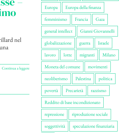
asse –
Europa
Europa della finanza
simo
femminismo
Francia
Gaza
general intellect
Gianni Giovannelli
illard nel
globalizzazione
guerra
Israele
 una
lavoro
lotte
migranti
Milano
Moneta del comune
movimenti
Continua a leggere
neoliberismo
Palestina
politica
povertà
Precarietà
razzismo
Reddito di base incondizionato
repressione
riproduzione sociale
soggettività
speculazione finanziaria