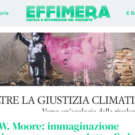
orie
E B
 W. Moore: immaginazione