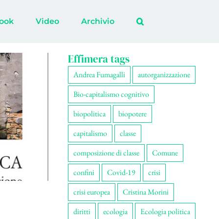
ook
Video
Archivio
Effimera tags
Andrea Fumagalli
autorganizzazione
Bio-capitalismo cognitivo
biopolitica
biopotere
capitalismo
classe
composizione di classe
Comune
confini
Covid-19
crisi
crisi europea
Cristina Morini
diritti
ecologia
Ecologia politica