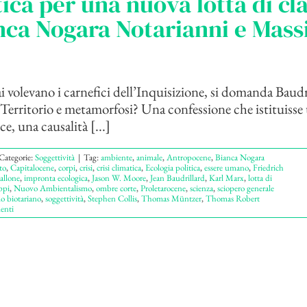
tica per una nuova lotta di cl
nca Nogara Notarianni e Mas
 volevano i carnefici dell’Inquisizione, si domanda Baudr
 Territorio e metamorfosi? Una confessione che istituisse
ce, una causalità [...]
Categorie:
Soggettività
|
Tag:
ambiente
,
animale
,
Antropocene
,
Bianca Nogara
to
,
Capitalocene
,
corpi
,
crisi
,
crisi climatica
,
Ecologia politica
,
essere umano
,
Friedrich
allone
,
impronta ecologica
,
Jason W. Moore
,
Jean Baudrillard
,
Karl Marx
,
lotta di
ppi
,
Nuovo Ambientalismo
,
ombre corte
,
Proletarocene
,
scienza
,
sciopero generale
mo biotariano
,
soggettività
,
Stephen Collis
,
Thomas Müntzer
,
Thomas Robert
enti