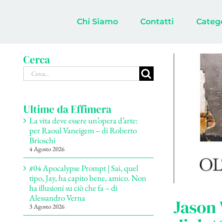
Salta
al
Chi Siamo
Contatti
Categ
contenuto
Cerca
Cerca
per:
Ultime da Effimera
La vita deve essere un’opera d’arte:
per Raoul Vaneigem – di Roberto
Brioschi
4 Agosto 2026
#04 Apocalypse Prompt | Sai, quel
tipo, Jay, ha capito bene, amico. Non
ha illusioni su ciò che fa – di
Alessandro Verna
Jason
3 Agosto 2026