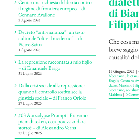
dialet
Ceuta: una richiesta di libertà contro
il regime di frontiera europeo – di
di Bia
Gennaro Avallone
Filippi
2 Agosto 2026
Decreto “anti-maranza”: un testo
culturale “oltre il moderno” – di
Che cosa mai
Pietro Saitta
breve saggio
1 Agosto 2026
causalità dol
La repressione raccontata a mio figlio
– di Emanuele Braga
15 Giugno, 2024
|
31 Luglio 2026
Notarianni
,
biotaria
Engels
,
Gennaro Av
Dalla crisi sociale alla repressione:
classe
,
Massimo Fili
biotariano
,
socialis
quando il controllo sostituisce la
Malthus
|
0 Comm
giustizia sociale – di Franco Oriolo
29 Luglio 2026
#03 Apocalypse Prompt | Eravamo
pieni di token, cosa poteva andare
storto? – di Alessandro Verna
27 Luglio 2026