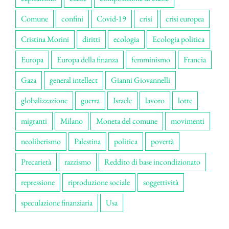
Comune
confini
Covid-19
crisi
crisi europea
Cristina Morini
diritti
ecologia
Ecologia politica
Europa
Europa della finanza
femminismo
Francia
Gaza
general intellect
Gianni Giovannelli
globalizzazione
guerra
Israele
lavoro
lotte
migranti
Milano
Moneta del comune
movimenti
neoliberismo
Palestina
politica
povertà
Precarietà
razzismo
Reddito di base incondizionato
repressione
riproduzione sociale
soggettività
speculazione finanziaria
Usa