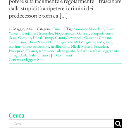
potere si fa facilmente e regolarmente trascinare
dalla stupidità a ripetere i crimini dei
predecessori e torna a [...]
12 Maggio, 2026
|
Categorie:
Crinali
|
Tag:
Ammiano Marcellino
,
Anan
Yaneesh
,
Benjamin Netanyahu
,
biopotere
,
caso Garlasco
,
composizione di
classe
,
Comune
,
Donal Trump
,
Gianni Giovannelli
,
Giuseppe Cipriani
,
Giustiniano
,
Global Sumud Flotilla
,
governo Meloni
,
guerra
,
Italia
,
lotte
,
movimenti
,
neo-assolutismo
,
neoliberismo
,
Nicole Minetti
,
Precarietà
,
Procopio di Cesarea
,
repressione
,
salario giusto
,
Seif Abukeschak
,
soggettività
,
Thiago Avila
,
Valentiniano I
|
0 Commenti
Continua a leggere
Cerca
Cerca
per: