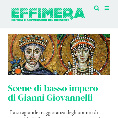
Salta
al
contenuto
Scene di basso impero –
di Gianni Giovannelli
La stragrande maggioranza degli uomini di