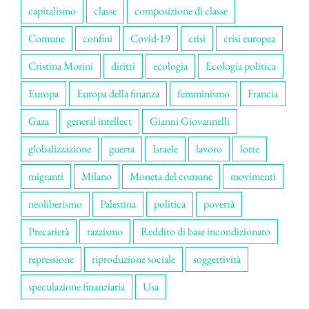
capitalismo
classe
composizione di classe
Comune
confini
Covid-19
crisi
crisi europea
Cristina Morini
diritti
ecologia
Ecologia politica
Europa
Europa della finanza
femminismo
Francia
Gaza
general intellect
Gianni Giovannelli
globalizzazione
guerra
Israele
lavoro
lotte
migranti
Milano
Moneta del comune
movimenti
neoliberismo
Palestina
politica
povertà
Precarietà
razzismo
Reddito di base incondizionato
repressione
riproduzione sociale
soggettività
speculazione finanziaria
Usa