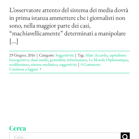
L’osservatore attento del sistema dei media dovrà
in prima istanza ammettere che i giornalisti non
sono, nella maggior parte dei casi,
“machiavellicamente” determinati a manipolare
[...]
29 Giugno, 2016
|
Categorie:
Soggettività
|
Tag:
Alain Accardo
,
capitalismo
biocognitivo
,
classi medie
,
giornalisti
,
informazione
,
Le Monde Diplomatique
,
neoliberismo
,
sistema mediatico
,
soggettività
|
0 Commenti
Continua a leggere
Cerca
Cerca