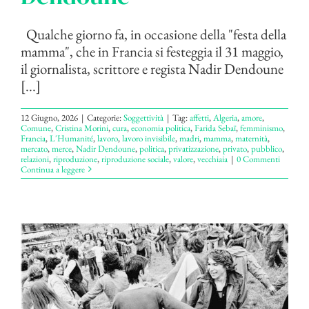
Qualche giorno fa, in occasione della "festa della
mamma", che in Francia si festeggia il 31 maggio,
il giornalista, scrittore e regista Nadir Dendoune
[...]
12 Giugno, 2026
|
Categorie:
Soggettività
|
Tag:
affetti
,
Algeria
,
amore
,
Comune
,
Cristina Morini
,
cura
,
economia politica
,
Farida Sebaï
,
femminismo
,
Francia
,
L'Humanité
,
lavoro
,
lavoro invisibile
,
madri
,
mamma
,
maternità
,
mercato
,
merce
,
Nadir Dendoune
,
politica
,
privatizzazione
,
privato
,
pubblico
,
relazioni
,
riproduzione
,
riproduzione sociale
,
valore
,
vecchiaia
|
0 Commenti
Continua a leggere