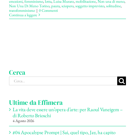
emozioni
,
femminismo
,
lotta
,
Luisa Muraro
,
mobilitazione
,
Non una di meno
,
Non Una Di Meno Torino
,
paura
,
sciopero
,
soggetto imprevisto
,
solitudine
,
transfemminismo
|
0 Commenti
Continua a leggere
Cerca
Cerca
per:
Ultime da Effimera
La vita deve essere un’opera d’arte: per Raoul Vaneigem –
di Roberto Brioschi
4 Agosto 2026
#04 Apocalypse Prompt | Sai, quel tipo, Jay, ha capito