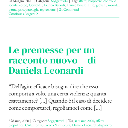
28 Maggio, 2020
|
Categorie:
Soggettività
|
Tag:
affetti
,
biopotere
,
controllo
sociale
,
corpo
,
Covid-19
,
Franco Berardi
,
Franco Berardi Bifo
,
giovani
,
movida
,
paura
,
psicopatologie
,
repressione
|
24 Commenti
Continua a leggere
Le premesse per un
racconto nuovo – di
Daniela Leonardi
“Dell’agire efficace bisogna dire che esso
comporta a volte una certa violenza: quanta
esattamente? […] Quando è il caso di decidere
come comportarci, regoliamoci come [...]
8 Marzo, 2020
|
Categorie:
Soggettività
|
Tag:
8 marzo 2020
,
affetti
,
biopolitica
,
Carla Lonzi
,
Corona Virus
,
cura
,
Daniela Leonardi
,
disprezzo
,