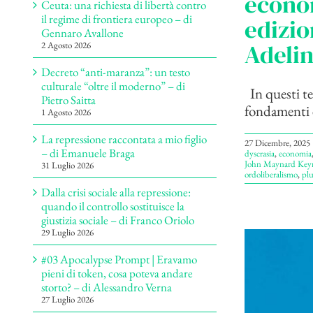
econom
Ceuta: una richiesta di libertà contro
il regime di frontiera europeo – di
edizio
Gennaro Avallone
Adelin
2 Agosto 2026
Decreto “anti-maranza”: un testo
culturale “oltre il moderno” – di
In questi te
Pietro Saitta
fondamenti e
1 Agosto 2026
La repressione raccontata a mio figlio
27 Dicembre, 2025
– di Emanuele Braga
dyscrasia
,
economia
John Maynard Key
31 Luglio 2026
ordoliberalismo
,
plu
Dalla crisi sociale alla repressione:
quando il controllo sostituisce la
giustizia sociale – di Franco Oriolo
29 Luglio 2026
#03 Apocalypse Prompt | Eravamo
pieni di token, cosa poteva andare
storto? – di Alessandro Verna
27 Luglio 2026