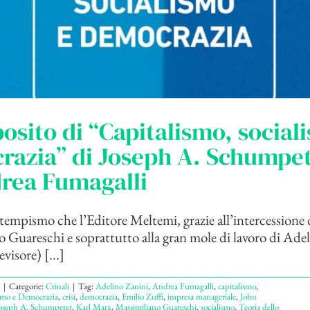
osito di “Capitalismo, social
razia” di Joseph A. Schumpet
rea Fumagalli
empismo che l’Editore Meltemi, grazie all’intercessione 
 Guareschi e soprattutto alla gran mole di lavoro di Ade
evisore) [...]
|
Categorie:
Crinali
|
Tag:
Adelino Zanini
,
Andrea Fumagalli
,
capitalismo
,
ismo e Democrazia
,
crisi
,
democrazia
,
Emilio Zuffi
,
impresa manageriale
,
John
oseph A. Schumpeter
,
Karl Marx
,
Massimiliano Guareschi
,
socialismo
,
Teoria dello