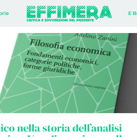
orie
E B
tico nella storia dell’analisi