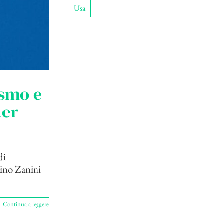
Usa
ismo e
er –
di
lino Zanini
Continua a leggere