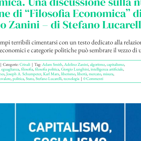
ica. Una discussione sulla 
ne di “Filosofia Economica” d
o Zanini – di Stefano Lucarell
mpi terribili cimentarsi con un testo dedicato alla relazio
conomici e categorie politiche può sembrare il vezzo di 
|
Categorie:
Crinali
|
Tag:
Adam Smith
,
Adelino Zanini
,
algoritmo
,
capitalismo
,
,
eguaglianza
,
filosofia
,
filosofia politica
,
Giorgio Lunghini
,
intelligenza artificiale
,
nes
,
Joseph A. Schumpeter
,
Karl Marx
,
liberismo
,
libertà
,
mercato
,
misura
,
svalore
,
politica
,
Stato
,
Stefano Lucarelli
,
tecnologia
|
0 Commenti