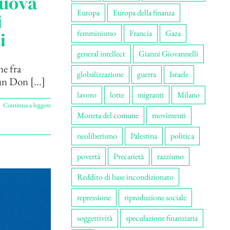
nuova
Europa
Europa della finanza
i
femminismo
Francia
Gaza
i
general intellect
Gianni Giovannelli
ne fra
globalizzazione
guerra
Israele
un Don [...]
lavoro
lotte
migranti
Milano
Continua a leggere
Moneta del comune
movimenti
neoliberismo
Palestina
politica
povertà
Precarietà
razzismo
Reddito di base incondizionato
repressione
riproduzione sociale
soggettività
speculazione finanziaria