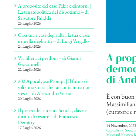
A proposito del caso Fakir e dintorni |
La tanatopolitica del dispotismo – di
Salvatore Palidda
26 Luglio 2026
Casa tua e casa degli altri, la tua classe
e quella degli altri – di Luigi Vergallo
24 Luglio 2026
A prop
Via libera ai predoni – di Gianni
Giovannelli
democ
22 Luglio 2026
di And
#02 Apocalypse Prompt | Il futuro è
solo una storia che raccontiamo a noi
stessi – di Alessandro Verna
È con buon t
20 Luglio 2026
Massimiliano
Il prezzo del ritorno. Scuola, classe e
(curatore e r
diritto di restare – di Francesco
Demitry
14 Novembre, 2023
17 Luglio 2026
Capitalismo Social
Maynard Keynes
,
J