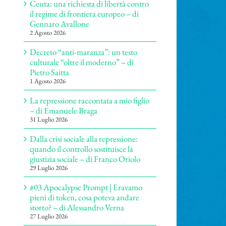
Ceuta: una richiesta di libertà contro
il regime di frontiera europeo – di
Gennaro Avallone
2 Agosto 2026
Decreto “anti-maranza”: un testo
culturale “oltre il moderno” – di
Pietro Saitta
1 Agosto 2026
La repressione raccontata a mio figlio
– di Emanuele Braga
31 Luglio 2026
Dalla crisi sociale alla repressione:
quando il controllo sostituisce la
giustizia sociale – di Franco Oriolo
29 Luglio 2026
#03 Apocalypse Prompt | Eravamo
pieni di token, cosa poteva andare
storto? – di Alessandro Verna
27 Luglio 2026