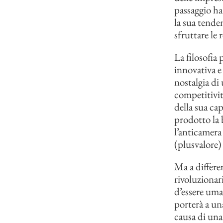
passaggio ha
la sua tende
sfruttare le 
La filosofia
innovativa e
nostalgia di
competitività
della sua ca
prodotto la 
l’anticamera
(plusvalore) 
Ma a differe
rivoluzionari
d’essere uma
porterà a una
causa di una 