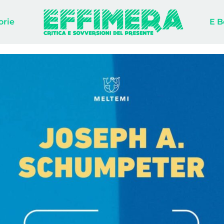
orie
E B