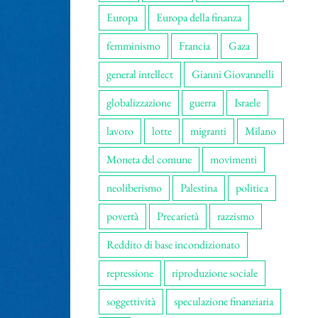
Europa
Europa della finanza
femminismo
Francia
Gaza
general intellect
Gianni Giovannelli
globalizzazione
guerra
Israele
lavoro
lotte
migranti
Milano
Moneta del comune
movimenti
neoliberismo
Palestina
politica
povertà
Precarietà
razzismo
Reddito di base incondizionato
repressione
riproduzione sociale
soggettività
speculazione finanziaria