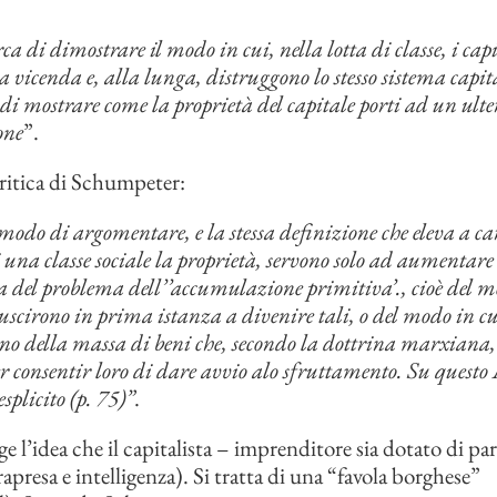
 di dimostrare il modo in cui, nella lotta di classe, i capit
 vicenda e, alla lunga, distruggono lo stesso sistema capita
di mostrare come la proprietà del capitale porti ad un ulte
one
”.
ritica di Schumpeter:
odo di argomentare, e la stessa definizione che eleva a car
 una classe sociale la proprietà, servono solo ad aumentare
 del problema dell’’accumulazione primitiva’., cioè del mo
iuscirono in prima istanza a divenire tali, o del modo in cu
no della massa di beni che, secondo la dottrina marxiana,
er consentir loro di dare avvio alo sfruttamento. Su quest
plicito (p. 75)”
.
 l’idea che il capitalista – imprenditore sia dotato di par
rapresa e intelligenza). Si tratta di una “favola borghese”