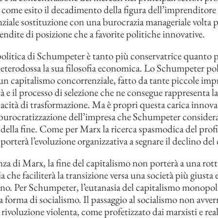
 come esito il decadimento della figura dell’imprenditore
nziale sostituzione con una burocrazia manageriale volta p
rendite di posizione che a favorite politiche innovative.
 politica di Schumpeter è tanto più conservatrice quanto p
 eterodossa la sua filosofia economica. Lo Schumpeter pol
 un capitalismo concorrenziale, fatto da tante piccole impr
 e il processo di selezione che ne consegue rappresenta la 
pacità di trasformazione. Ma è propri questa carica innova
burocratizzazione dell’impresa che Schumpeter consider
 della fine. Come per Marx la ricerca spasmodica del prof
porterà l’evoluzione organizzativa a segnare il declino del
nza di Marx, la fine del capitalismo non porterà a una rot
a che faciliterà la transizione versa una società più giusta 
no. Per Schumpeter, l’eutanasia del capitalismo monopol
 forma di socialismo. Il passaggio al socialismo non avverrà
rivoluzione violenta, come profetizzato dai marxisti e real