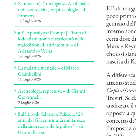
Seminario/L’Intelligenza Artificiale e
È l’ultima g
noi: lavoro, vita, corpi, ecologie – di
poco prima d
Effimera
15 Luglio 2026
gennaio dell
interno sono
#01 Apocalypse Prompt | L’inno di
certa dose d
lode di un uomo si trasformò nelle
maledizioni di altri uomini – di
Marx e Keyne
Alessandro Verna
che essi sia
13 Luglio 2026
nascita di K
La malattia mentale – di Marco
Ciambellini
A differenza
11 Luglio 2026
attento stud
Capitalismo
Archeologia repressiva – di Gianni
Treviri. Se 
Giovannelli
9 Luglio 2026
analizzare il
opposta a qu
Sul libro di Salvatore Palidda: “25
concetto di “
anni dal G8: continuità militaresca
della sicurezza e delle polizie” – di
l’impostazio
Gianni Piazza
(p. 75):