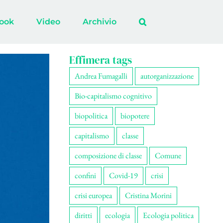
ook
Video
Archivio
Effimera tags
Andrea Fumagalli
autorganizzazione
Bio-capitalismo cognitivo
biopolitica
biopotere
capitalismo
classe
composizione di classe
Comune
confini
Covid-19
crisi
crisi europea
Cristina Morini
diritti
ecologia
Ecologia politica