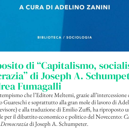
osito di “Capitalismo, social
razia” di Joseph A. Schumpet
rea Fumagalli
empismo che l’Editore Meltemi, grazie all’intercessione 
 Guareschi e soprattutto alla gran mole di lavoro di Ade
revisore) e alla traduzione di Emilio Zuffi, ha riproposto 
 per il dibattito economico e politico del Novecento:
Ca
e Democrazia
di Joseph A. Schumpeter.