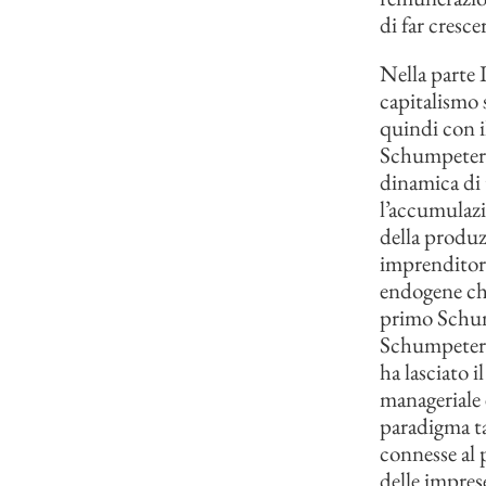
di far cresce
Nella parte 
capitalismo 
quindi con i
Schumpeter, 
dinamica di 
l’accumulazi
della produzi
imprenditori
endogene che
primo Schum
Schumpeter m
ha lasciato i
manageriale 
paradigma tay
connesse al 
delle imprese