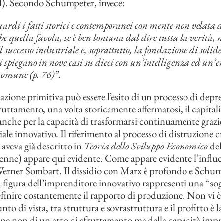
l). Secondo Schumpeter, invece:
ardi i fatti storici e contemporanei con mente non velata 
he quella favola, se è ben lontana dal dire tutta la verità, 
l successo industriale e, soprattutto, la fondazione di solid
i spiegano in nove casi su dieci con un’intelligenza ed un’
 comune (p. 76)”
.
azione primitiva può essere l’esito di un processo di depr
fruttamento, una volta storicamente affermatosi, il capital
 anche per la capacità di trasformarsi continuamente grazie
ale innovativo. Il riferimento al processo di distruzione c
veva già descritto in
Teoria dello Sviluppo Economico
del
enne) appare qui evidente. Come appare evidente l’influ
Werner Sombart. Il dissidio con Marx è profondo e Schu
la figura dell’imprenditore innovativo rappresenti una “sog
efinire costantemente il rapporto di produzione. Non vi è 
to di vista, tra struttura e sovrastruttura e il profitto è l
e non di un atto di sfruttamento ma della capacità impr