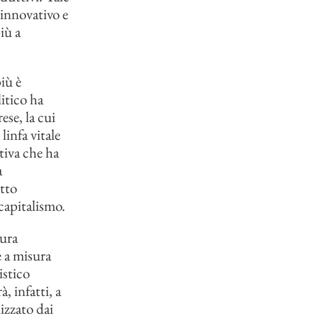
 innovativo e
iù a
iù è
itico ha
ese, la cui
linfa vitale
tiva che ha
a
itto
 capitalismo.
tura
e a misura
istico
, infatti, a
izzato dai