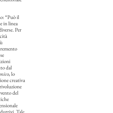
o: “Può il
 in linea
iverse. Per
cità
iù
ncremento
sse
izioni
to dal
omic
o, lo
ione creativa
 rivoluzione
vvento del
tiche
ensionale
duttivi. Tale