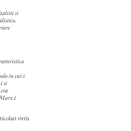
alisti si
listico.
riore
atteristica
do in cui i
i si
 era
o Marx è
ticolari virtù