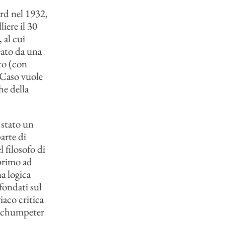
rd nel 1932,
iere il 30
 al cui
eato da una
to (con
 Caso vuole
he della
 stato un
arte di
l filosofo di
 primo ad
a logica
fondati sul
iaco critica
e Schumpeter