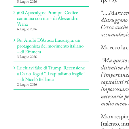
8 Luglio 2026
“
… Marx cerca
#00 Apocalypse Prompt | Codice
cammina con me – di Alessandro
distruggono a
Verna
Cerca anche 
6 Luglio 2026
accumulazi
Per Anubi D’Avossa Lussurgiu: un
protagonista del movimento italiano
Ma ecco la c
– di Effimera
3 Luglio 2026
“Ma questo m
distintiva di
Le chiavi false di Trump. Recensione
a Dario Togati “Il capitalismo fragile”
l’importanza
– di Nicolò Bellanca
capitalisti r
2 Luglio 2026
impossessaro
necessaria p
molto meno es
Marx respinge
(talento, int