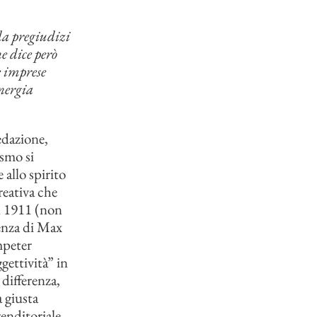
da pregiudizi
ne dice però
e imprese
energia
edazione,
ismo si
 allo spirito
reativa che
 1911 (non
enza di Max
mpeter
gettività” in
differenza,
a giusta
enditoriale