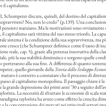
re il capitalismo.
II, Schumpeter discute, quindi, del destino del capitalism
sopravvivere? No, non lo credo” (p.139). Una conclusione
l pensiero marxiano. Ma le motivazioni sono ovviamente d
il capitalismo sarà vittima del suo stesso trionfo. La capa
tale sistema è la condizione della sua sopravvivenza, ma p
one cresce (che Schumpeter definisce come il tasso di i
one reale, cap. 5), grazie alla potenza innovativa della cla
ale, più la sua stabilità diminuisce e sorgono quelle cond
 porteranno alla sua fine. A differenza di quanto sostenu
peter, quello giovanile della
Teoria dello Sviluppo Econ
aturo è costretto a constatare che il processo di distruz
l passo al capitalismo monopolista. Il passaggio chiave è la
e la grande depressione dei primi anni ’30 a seguito dell’a
lorista. La necessità di sfruttare le economie di scala sta
paradigma taylorista ha avuto come effetto la crescita dim
 e la concentrazione dei mercati nei principali settori pro