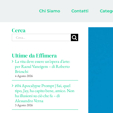
Salta
al
Chi Siamo
Contatti
Categ
contenuto
Cerca
Ingrandisci
Cerca
immagine
per:
Ultime da Effimera
La vita deve essere un’opera d’arte:
per Raoul Vaneigem – di Roberto
Brioschi
4 Agosto 2026
#04 Apocalypse Prompt | Sai, quel
tipo, Jay, ha capito bene, amico. Non
ha illusioni su ciò che fa – di
Alessandro Verna
3 Agosto 2026