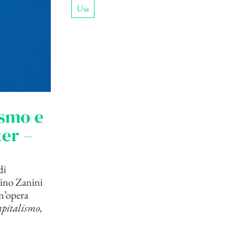
Usa
ismo e
er –
di
lino Zanini
un’opera
pitalismo,