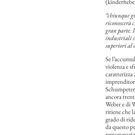
(kinderfiebe
“chiunque gu
riconoscerà c
gran parte. I
industriali s
superiori al
Se l’accumul
violenza e s
caratterizza
imprenditori
Schumpeter a
ancora trent
Weber e di 
ritiene che 
grado di rid
da questo pun
remunerazion