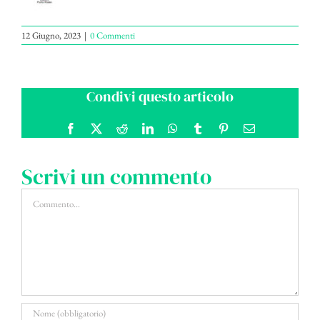
12 Giugno, 2023
|
0 Commenti
Condivi questo articolo
Facebook
X
Reddit
LinkedIn
WhatsApp
Tumblr
Pinterest
Email
Scrivi un commento
Commento