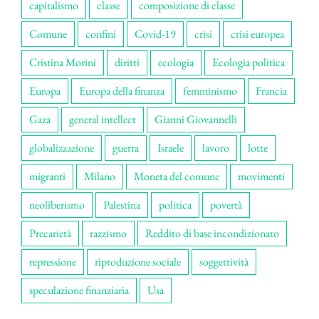
capitalismo
classe
composizione di classe
Comune
confini
Covid-19
crisi
crisi europea
Cristina Morini
diritti
ecologia
Ecologia politica
Europa
Europa della finanza
femminismo
Francia
Gaza
general intellect
Gianni Giovannelli
globalizzazione
guerra
Israele
lavoro
lotte
migranti
Milano
Moneta del comune
movimenti
neoliberismo
Palestina
politica
povertà
Precarietà
razzismo
Reddito di base incondizionato
repressione
riproduzione sociale
soggettività
speculazione finanziaria
Usa