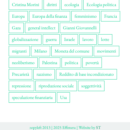
Cristina Morini
diritti
ecologia
Ecologia politica
Europa
Europa della finanza
femminismo
Francia
Gaza
general intellect
Gianni Giovannelli
globalizzazione
guerra
Israele
lavoro
lotte
migranti
Milano
Moneta del comune
movimenti
neoliberismo
Palestina
politica
povertà
Precarietà
razzismo
Reddito di base incondizionato
repressione
riproduzione sociale
soggettività
speculazione finanziaria
Usa
ɔopyleft 2013 | 2025 Effimera | Website by
ST