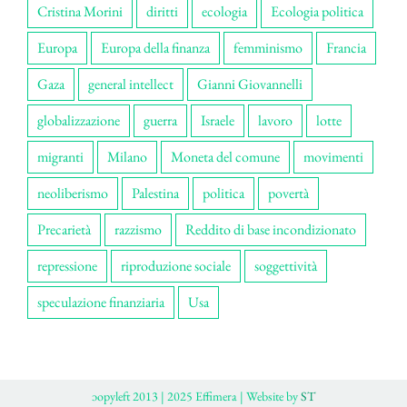
Cristina Morini
diritti
ecologia
Ecologia politica
Europa
Europa della finanza
femminismo
Francia
Gaza
general intellect
Gianni Giovannelli
globalizzazione
guerra
Israele
lavoro
lotte
migranti
Milano
Moneta del comune
movimenti
neoliberismo
Palestina
politica
povertà
Precarietà
razzismo
Reddito di base incondizionato
repressione
riproduzione sociale
soggettività
speculazione finanziaria
Usa
ɔopyleft 2013 | 2025 Effimera | Website by
ST