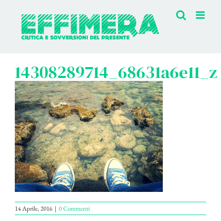
Salta
al
contenuto
14308289714_68631a6e11_z
14 Aprile, 2016
|
0 Commenti