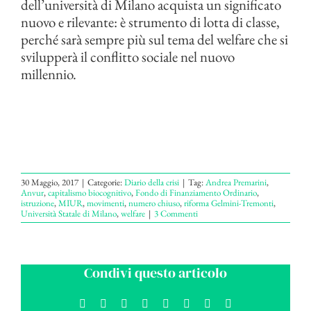
dell’università di Milano acquista un significato
nuovo e rilevante: è strumento di lotta di classe,
perché sarà sempre più sul tema del welfare che si
svilupperà il conflitto sociale nel nuovo
millennio.
30 Maggio, 2017
|
Categorie:
Diario della crisi
|
Tag:
Andrea Premarini
,
Anvur
,
capitalismo biocognitivo
,
Fondo di Finanziamento Ordinario
,
istruzione
,
MIUR
,
movimenti
,
numero chiuso
,
riforma Gelmini-Tremonti
,
Università Statale di Milano
,
welfare
|
3 Commenti
Condivi questo articolo
Facebook
X
Reddit
LinkedIn
WhatsApp
Tumblr
Pinterest
Email