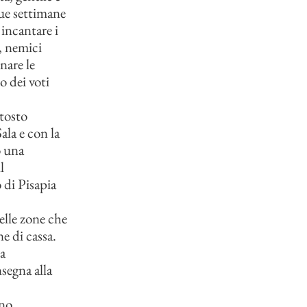
due settimane
incantare i
a, nemici
nare le
o dei voti
ttosto
ala e con la
o una
l
 di Pisapia
elle zone che
e di cassa.
la
segna alla
ono