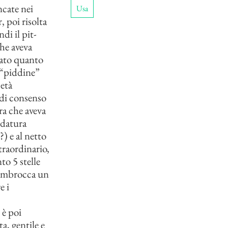
cate nei
Usa
 poi risolta
di il pit-
che aveva
sato quanto
 “piddine”
 età
 di consenso
ra che aveva
idatura
) e al netto
traordinario,
to 5 stelle
i imbrocca un
e i
 è poi
a, gentile e