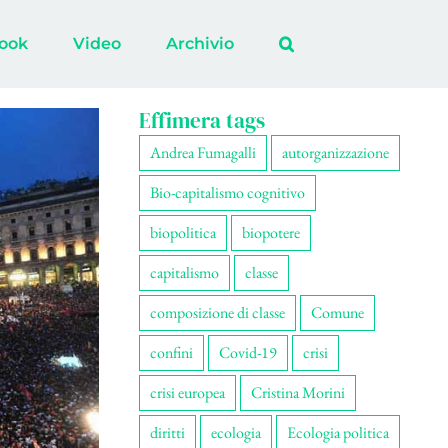
ook
Video
Archivio
Effimera tags
Andrea Fumagalli
autorganizzazione
Bio-capitalismo cognitivo
biopolitica
biopotere
capitalismo
classe
composizione di classe
Comune
confini
Covid-19
crisi
crisi europea
Cristina Morini
diritti
ecologia
Ecologia politica