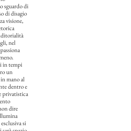
lo sguardo di
so di disagio
za visione,
etorica
ditorialità
li, nel
ppassiona
 meno.
ti in tempi
ero un
e in mano al
nte dentro e
 privatistica
mento
non dire
illumina
esclusiva si
 sarà spazio