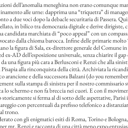
azioni dell’anomalia meneghina non erano comunque man
cinamento alle urne: dapprima una “triquetra” di manager,
nto a due voci dopo la debacle securitaria di Passera. Quin
llato, in bilico tra democrazia digitale e derive dirigiste, 
una candidata marchiata di “poco appeal” con un compas
vvocato dalla chioma barocca. Infine delle primarie molto
no la figura di Sala, ex-direttore generale del Comune in
d ex-AD dell’esposizione universale, senza chiarire il gap
da una figura più cara a Berlusconi e Renzi che alla sinist
isapia alla rinconquista della città. Archiviata la ricand
aco arancione e della successora Balzani (do you remember?
ement sulla stampa di sinistra per il nostro commissario s
a lo schermo e non fa breccia nei cuori. E con il movimen
 storicamente si ferma al di sotto delle aspettative, Paris
areggio con percentuali da prefisso telefonico a distanziar
al trono.
derato con gli enigmatici esiti di Roma, Torino e Bologna,
per mr. Renzi e racconta di una città meno expo-entusiast