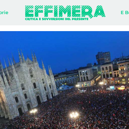
orie
E B