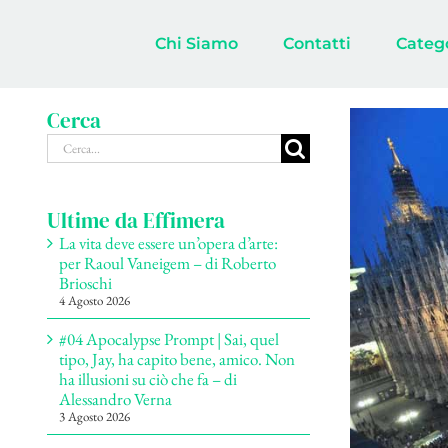
Salta
al
Chi Siamo
Contatti
Categ
contenuto
Cerca
Ingrandisci
Cerca
immagine
per:
Ultime da Effimera
La vita deve essere un’opera d’arte:
per Raoul Vaneigem – di Roberto
Brioschi
4 Agosto 2026
#04 Apocalypse Prompt | Sai, quel
tipo, Jay, ha capito bene, amico. Non
ha illusioni su ciò che fa – di
Alessandro Verna
3 Agosto 2026