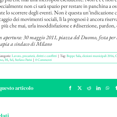
pecialmente non ci sarà spazio per restare in panchina a os
te lo scorrere degli eventi. Non è questa un’indicazione c
caggio dei movimenti sociali, lì la prognosi è ancora riser
più che mai, urla insoddisfazione e ‪#diserzione‬, pardon, 
apertura: 30 maggio 2011, piazza del Duomo, festa per l
sapia a sindaco di Milano
ategorie:
Lavoro, precarietà, diritti e conflitti
|
Tag:
Beppe Sala
,
elezioni municipali 2016
,
G
no
,
Pd
,
Sel
,
Stefano Parisi
|
0 Commenti
questo articolo
Facebook
X
Reddit
LinkedIn
Wha
lati