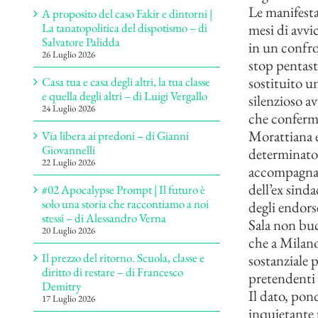
Le manifest
A proposito del caso Fakir e dintorni |
mesi di avvi
La tanatopolitica del dispotismo – di
Salvatore Palidda
in un confro
26 Luglio 2026
stop pentaste
sostituito 
Casa tua e casa degli altri, la tua classe
e quella degli altri – di Luigi Vergallo
silenzioso a
24 Luglio 2026
che conferma
Morattiana e
Via libera ai predoni – di Gianni
Giovannelli
determinato 
22 Luglio 2026
accompagna P
dell’ex sind
#02 Apocalypse Prompt | Il futuro è
solo una storia che raccontiamo a noi
degli endors
stessi – di Alessandro Verna
Sala non buc
20 Luglio 2026
che a Milano
Il prezzo del ritorno. Scuola, classe e
sostanziale p
diritto di restare – di Francesco
pretendenti 
Demitry
Il dato, pon
17 Luglio 2026
inquietante 