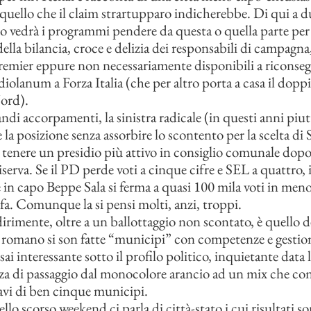
i quello che il claim strartupparo indicherebbe. Di qui a 
gio vedrà i programmi pendere da questa o quella parte per 
 della bilancia, croce e delizia dei responsabili di campagn
premier eppure non necessariamente disponibili a riconseg
iolanum a Forza Italia (che per altro porta a casa il doppi
ord).
andi accorpamenti, la sinistra radicale (in questi anni piu
e la posizione senza assorbire lo scontento per la scelta di S
 tenere un presidio più attivo in consiglio comunale dop
iserva. Se il PD perde voti a cinque cifre e SEL a quattro, i
n capo Beppe Sala si ferma a quasi 100 mila voti in meno
fa. Comunque la si pensi molti, anzi, troppi.
irimente, oltre a un ballottaggio non scontato, è quello d
 romano si son fatte “municipi” con competenze e gestion
ai interessante sotto il profilo politico, inquietante data 
 di passaggio dal monocolore arancio ad un mix che con
iavi di ben cinque municipi.
llo scorso weekend ci parla di città-stato i cui risultati s