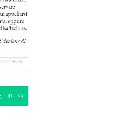
servare
ui appellarsi
vata, eppure
disaffezione.
’elezione di
iuliano Pisapia
,
tsApp
Tumblr
Pinterest
Email