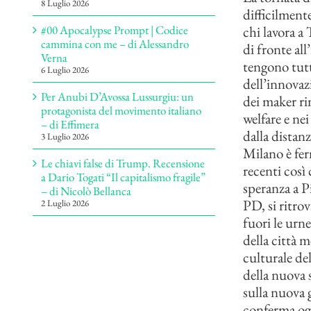
8 Luglio 2026
difficilment
chi lavora a 
#00 Apocalypse Prompt | Codice
cammina con me – di Alessandro
di fronte al
Verna
tengono tutt
6 Luglio 2026
dell’innovaz
Per Anubi D’Avossa Lussurgiu: un
dei maker ri
protagonista del movimento italiano
welfare e ne
– di Effimera
dalla distan
3 Luglio 2026
Milano è ferm
Le chiavi false di Trump. Recensione
recenti così
a Dario Togati “Il capitalismo fragile”
speranza a Pi
– di Nicolò Bellanca
PD, si ritro
2 Luglio 2026
fuori le urne
della città m
culturale de
della nuova 
sulla nuova g
conferma ogg