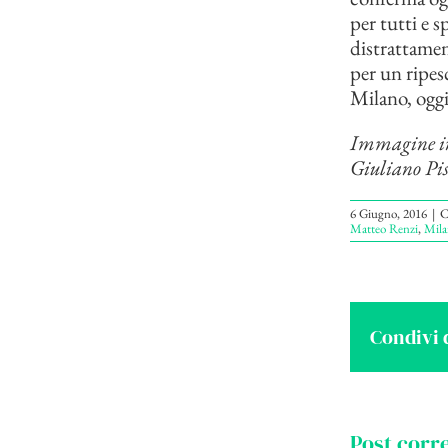
per tutti e s
distrattamen
per un ripes
Milano, oggi 
Immagine in 
Giuliano Pi
6 Giugno, 2016
|
C
Matteo Renzi
,
Mila
Condivi 
Post corre