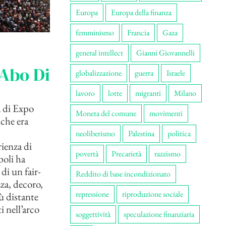
Europa
Europa della finanza
femminismo
Francia
Gaza
general intellect
Gianni Giovannelli
 Abo Di
globalizzazione
guerra
Israele
lavoro
lotte
migranti
Milano
a di Expo
Moneta del comune
movimenti
 che era
neoliberismo
Palestina
politica
rienza di
povertà
Precarietà
razzismo
poli ha
di un fair-
Reddito di base incondizionato
zza, decoro,
repressione
riproduzione sociale
ù distante
i nell’arco
soggettività
speculazione finanziaria