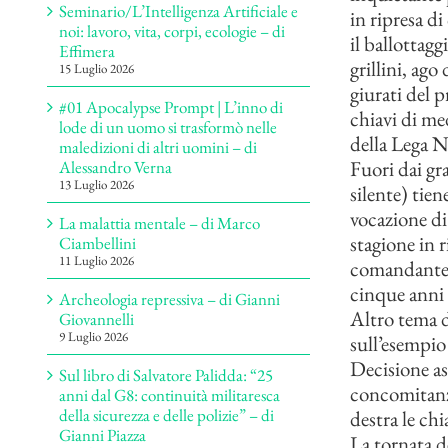
Seminario/L’Intelligenza Artificiale e
in ripresa d
noi: lavoro, vita, corpi, ecologie – di
il ballottag
Effimera
grillini, ago
15 Luglio 2026
giurati del 
#01 Apocalypse Prompt | L’inno di
chiavi di med
lode di un uomo si trasformò nelle
della Lega N
maledizioni di altri uomini – di
Fuori dai gr
Alessandro Verna
13 Luglio 2026
silente) tien
vocazione di
La malattia mentale – di Marco
stagione in r
Ciambellini
11 Luglio 2026
comandante i
cinque anni 
Archeologia repressiva – di Gianni
Altro tema d
Giovannelli
9 Luglio 2026
sull’esempio
Decisione ass
Sul libro di Salvatore Palidda: “25
concomitanza
anni dal G8: continuità militaresca
della sicurezza e delle polizie” – di
destra le ch
Gianni Piazza
La tornata de