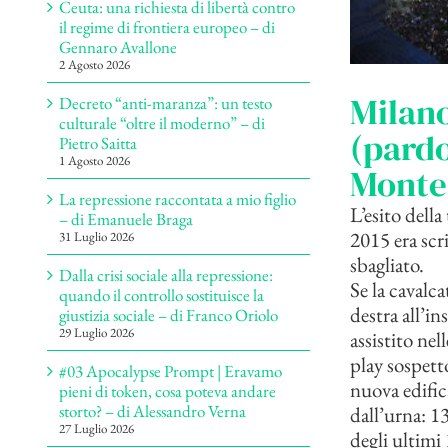
Ceuta: una richiesta di libertà contro
il regime di frontiera europeo – di
Gennaro Avallone
2 Agosto 2026
Milano
Decreto “anti-maranza”: un testo
culturale “oltre il moderno” – di
(pardo
Pietro Saitta
1 Agosto 2026
Monte
La repressione raccontata a mio figlio
L’esito dell
– di Emanuele Braga
2015 era scri
31 Luglio 2026
sbagliato.
Dalla crisi sociale alla repressione:
Se la cavalc
quando il controllo sostituisce la
destra all’in
giustizia sociale – di Franco Oriolo
29 Luglio 2026
assistito nel
play sospett
#03 Apocalypse Prompt | Eravamo
nuova edific
pieni di token, cosa poteva andare
storto? – di Alessandro Verna
dall’urna: 1
27 Luglio 2026
degli ultimi 