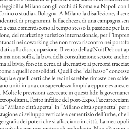
e leggibili a Milano con gli occhi di Roma e a Napoli con 
Torino o studia a Bologna. A Milano la disaffezione, il sen
l’identità di programmi, la fiacchezza di una campagna sen
i a casa e smentiscono al tempo stesso la passione per la r
ione, del marketing turistico internazionale, per l’’impren
ntanati nei coworking che non trova riscontro nei portafog
i dati sulla disoccupazione. Il vento della #NuitDebout a
za ma non soffia, la bava della consultazione scuote anche
a al bivio, forse in cerca di alternative ai percorsi traccia
 come a quelli consolidati. Quelli che “dal basso” concess
sapia e quelli certi che le redini sarebbe rimaste ben sald
vano uniti in una consapevolezza limpida eppure evanesce
. Molte le previsioni azzeccate in questi lidi: la governance
etropolitana, l’esito infelice del post-Expo, l’accartoccia
lla “Milano città aperta” in “Milano città spugnetta” per 
stagione di sviluppo verticale e cementizio dell’urbe, che 
eografia dei poteri che si affacciano in città. La metropoli 
i più che mai una metropoli escludente. Non c’è e non ci