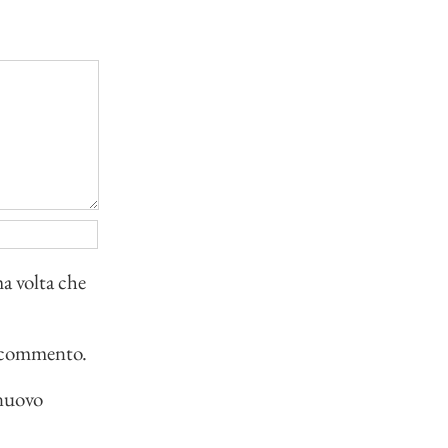
ma volta che
io commento.
 nuovo