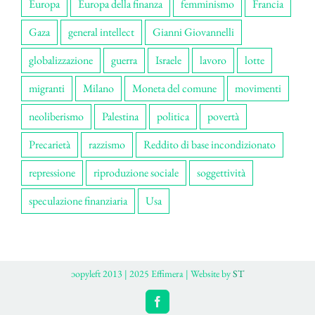
Europa
Europa della finanza
femminismo
Francia
Gaza
general intellect
Gianni Giovannelli
globalizzazione
guerra
Israele
lavoro
lotte
migranti
Milano
Moneta del comune
movimenti
neoliberismo
Palestina
politica
povertà
Precarietà
razzismo
Reddito di base incondizionato
repressione
riproduzione sociale
soggettività
speculazione finanziaria
Usa
ɔopyleft 2013 | 2025 Effimera | Website by
ST
Facebook